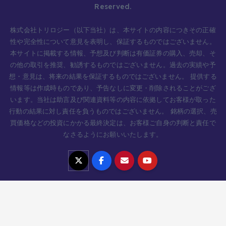
Reserved.
株式会社トリロジー（以下当社）は、本サイトの内容につきその正確
性や完全性について意見を表明し、保証するものではございません。
本サイトに掲載する情報、予想及び判断は有価証券の購入、売却、そ
の他の取引を推奨、勧誘するものではございません。過去の実績や予
想・意見は、将来の結果を保証するものではございません。 提供する
情報等は作成時ものであり、予告なしに変更・削除されることがござ
います。当社は助言及び関連資料等の内容に依拠してお客様が取った
行動の結果に対し責任を負うものではございません。 銘柄の選択、売
買価格などの投資にかかる最終決定は、お客様ご自身の判断と責任で
なさるようにお願いいたします。