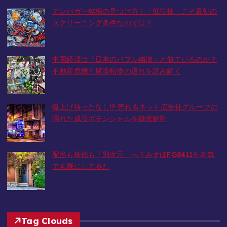
テンバガー銘柄の見つけ方｜「低位株」こそ最初の
スクリーニング条件なのでは？
2026-05-23
中国経済は「日本のバブル崩壊」と似ているのか？
不動産危機と構造転換の遅れを読み解く
2026-03-05
爆上げ待ったなし!? 売れるネット広告社グループの
隠れた成長ポテンシャルを徹底解剖
2026-02-27
配当も株価も「別次元」へ？みずほFG8411を本気
で丸裸にしてみた
2026-02-26
Tag Clouds