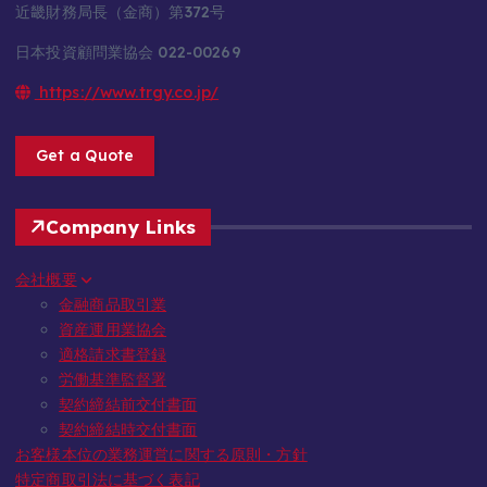
近畿財務局長（金商）第372号
日本投資顧問業協会 022-00269
https://www.trgy.co.jp/
Get a Quote
Company Links
会社概要
金融商品取引業
資産運用業協会
適格請求書登録
労働基準監督署
契約締結前交付書面
契約締結時交付書面
お客様本位の業務運営に関する原則・方針
特定商取引法に基づく表記