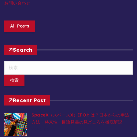
お問い合わせ
All Posts
Search
検
索
:
Recent Post
SpaceX（スペースX）IPOとは？日本からの申込
方法・将来性・目論見書の見どころを徹底解説
2026-06-10