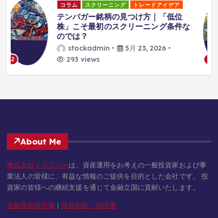
コラム
海外市場
中国経済は「日本のバブル崩壊」と似
な
ているのか？ 不動産危機と構造転換
の遅れを読み解く
stockadmin
3月 5, 2026
448 views
3
About Me
株式会社トリロジー
は、資産運用をお考えの一般投資家および事
業法人の皆様に、有益な情報のご提供を目的とした会社です。 投
資家の皆様への継続支援を通じて金融立国に貢献いたします。
金融商品取引業
|
投資助言・代理業