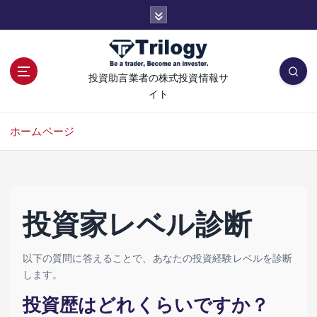
コ
ン
テ
ン
ツ
投資助言業者の株式投資情報サ
へ
イト
移
動
ホームページ
投資家レベル診断
以下の質問に答えることで、あなたの投資経験レベルを診断
します。
投資歴はどれくらいですか？