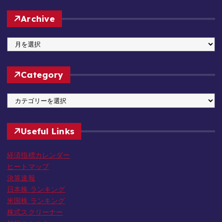
Archive
A
r
c
Category
h
i
C
v
a
e
t
Useful Links
e
g
経済指標カレンダー
o
ヒートマップ
r
決算速報
y
日本株 ランキング
米国株 ランキング
株式スクリーナー