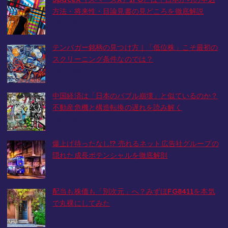
方法・将来性・目論見書の見どころを徹底解説
2026-06-10
テンバガー銘柄の見つけ方｜「低位株」こそ最初の
スクリーニング条件なのでは？
2026-05-23
中国経済は「日本のバブル崩壊」と似ているのか？
不動産危機と構造転換の遅れを読み解く
2026-03-05
爆上げ待ったなし!? 売れるネット広告社グループの
隠れた成長ポテンシャルを徹底解剖
2026-02-27
配当も株価も「別次元」へ？みずほFG8411を本気
で丸裸にしてみた
2026-02-26