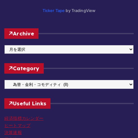
Ticker Tape
by TradingView
Archive
A
r
c
Category
h
i
C
v
a
e
t
Useful Links
e
g
経済指標カレンダー
o
ヒートマップ
r
決算速報
y