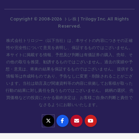
Copyright © 2008-2026 トレ株 | Trilogy Inc. All Rights
Reserved.
株式会社トリロジー（以下当社）は、本サイトの内容につきその正確
性や完全性について意見を表明し、保証するものではございません。
本サイトに掲載する情報、予想及び判断は有価証券の購入、売却、そ
の他の取引を推奨、勧誘するものではございません。過去の実績や予
想・意見は、将来の結果を保証するものではございません。 提供する
情報等は作成時ものであり、予告なしに変更・削除されることがござ
います。当社は助言及び関連資料等の内容に依拠してお客様が取った
行動の結果に対し責任を負うものではございません。 銘柄の選択、売
買価格などの投資にかかる最終決定は、お客様ご自身の判断と責任で
なさるようにお願いいたします。