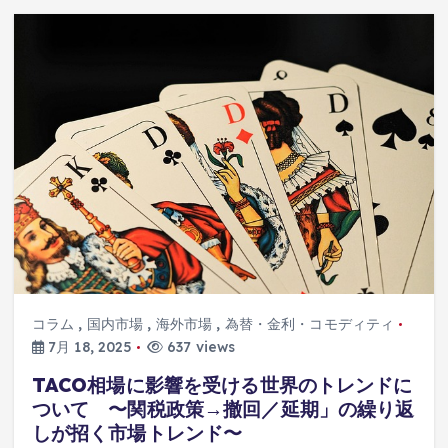
コラム
,
国内市場
,
海外市場
,
為替・金利・コモディティ
7月 18, 2025
637 views
TACO相場に影響を受ける世界のトレンドに
ついて 〜関税政策→撤回／延期」の繰り返
しが招く市場トレンド〜