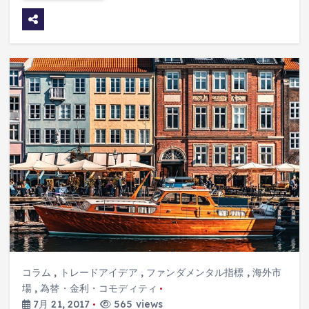
コラム
,
トレードアイデア
,
ファンダメンタル指標
,
海外市
場
,
為替・金利・コモディティ
7月 21, 2017
565 views