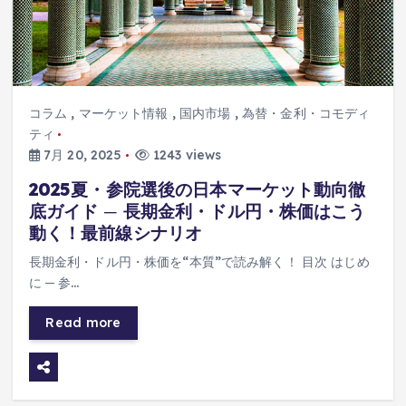
コラム
,
マーケット情報
,
国内市場
,
為替・金利・コモディ
ティ
7月 20, 2025
1243 views
2025夏・参院選後の日本マーケット動向徹
底ガイド ─ 長期金利・ドル円・株価はこう
動く！最前線シナリオ
長期金利・ドル円・株価を“本質”で読み解く！ 目次 はじめ
に ─ 参…
Read more