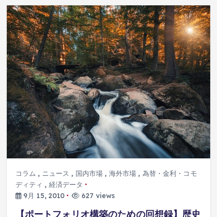
コラム
,
ニュース
,
国内市場
,
海外市場
,
為替・金利・コモ
ディティ
,
経済データ
9月 15, 2010
627 views
【ポートフォリオ構築のための回想録】歴史