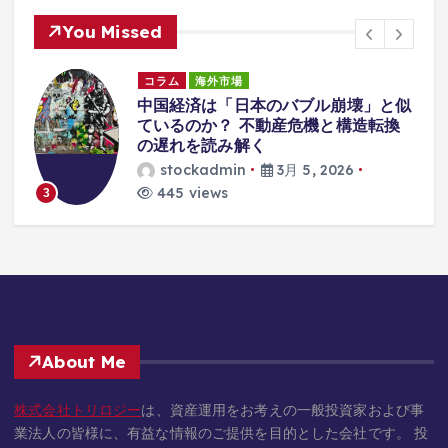
You Missed
コラム
海外市場
中国経済は「日本のバブル崩壊」と似
な
ているのか？ 不動産危機と構造転換
の遅れを読み解く
stockadmin
3月 5, 2026
445 views
3
About Me
株式会社トリロジー
は、資産運用をお考えの一般投資家および事
業法人の皆様に、有益な情報のご提供を目的とした会社です。 投