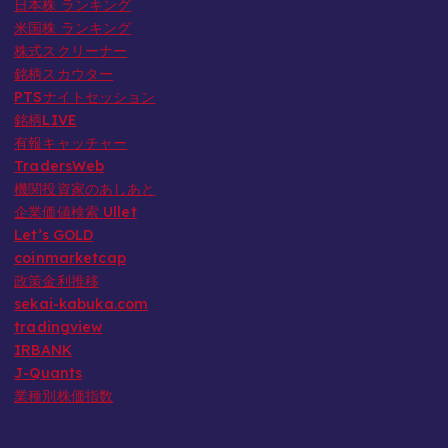
日本株 ランキング
米国株 ランキング
株式スクリーナー
銘柄スカウター
PTSナイトセッション
銘柄LIVE
有報キャッチャー
TradersWeb
機関投資家のあしあと
企業価値検索 Ullet
Let’s GOLD
coinmarketcap
政策金利推移
sekai-kabuka.com
tradingview
IRBANK
J-Quants
業種別株価指数