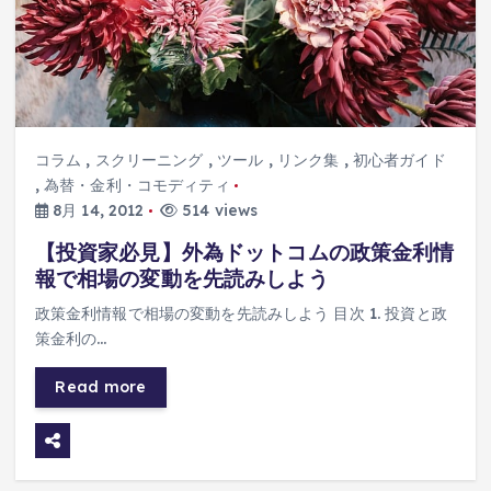
コラム
,
スクリーニング
,
ツール
,
リンク集
,
初心者ガイド
,
為替・金利・コモディティ
8月 14, 2012
514 views
【投資家必見】外為ドットコムの政策金利情
報で相場の変動を先読みしよう
政策金利情報で相場の変動を先読みしよう 目次 1. 投資と政
策金利の…
Read more