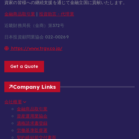
資家の皆様への継続支援を通じて金融立国に貢献いたします。
金融商品取引業
|
投資助言・代理業
近畿財務局長（金商）第372号
日本投資顧問業協会 022-00269
https://www.trgy.co.jp/
Get a Quote
Company Links
会社概要
金融商品取引業
資産運用業協会
適格請求書登録
労働基準監督署
契約締結前交付書面