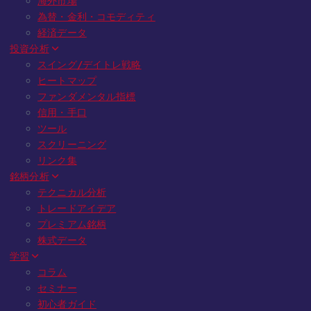
海外市場
為替・金利・コモディティ
経済データ
投資分析
スイング/デイトレ戦略
ヒートマップ
ファンダメンタル指標
信用・手口
ツール
スクリーニング
リンク集
銘柄分析
テクニカル分析
トレードアイデア
プレミアム銘柄
株式データ
学習
コラム
セミナー
初心者ガイド