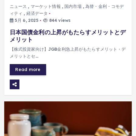
ニュース
,
マーケット情報
,
国内市場
,
為替・金利・コモデ
ィティ
,
経済データ
5月 6, 2025
844 views
日本国債金利の上昇がもたらすメリットとデ
メリット
【株式投資家向け】JGB金利急上昇がもたらすメリット・デ
メリットとセ…
Read more