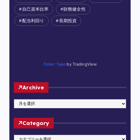
自己資本比率
財務健全性
配当利回り
長期投資
Ticker Tape
by TradingView
Archive
A
r
c
Category
h
i
C
v