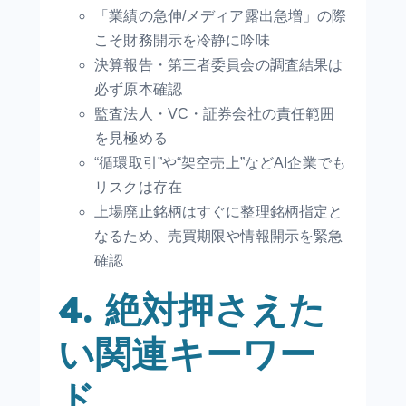
「業績の急伸/メディア露出急増」の際
こそ財務開示を冷静に吟味
決算報告・第三者委員会の調査結果は
必ず原本確認
監査法人・VC・証券会社の責任範囲
を見極める
“循環取引”や“架空売上”などAI企業でも
リスクは存在
上場廃止銘柄はすぐに整理銘柄指定と
なるため、売買期限や情報開示を緊急
確認
4. 絶対押さえた
い関連キーワー
ド