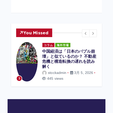
You Missed
コラム
海外市場
中国経済は「日本のバブル崩
壊」と似ているのか？ 不動産
け方｜
危機と構造転換の遅れを読み
スクリ
解く
？
stockadmin
3月 5, 2026
4
445 views
3
ews