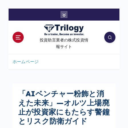
コ
ン
テ
ン
ツ
投資助言業者の株式投資情
へ
報サイト
移
動
ホームページ
「AIベンチャー粉飾と消
えた未来」—オルツ上場廃
止が投資家にもたらす警鐘
とリスク防衛ガイド