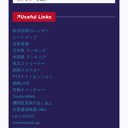
a
e
t
Useful Links
e
g
経済指標カレンダー
o
ヒートマップ
r
決算速報
y
日本株 ランキング
米国株 ランキング
株式スクリーナー
銘柄スカウター
PTSナイトセッション
銘柄LIVE
有報キャッチャー
TradersWeb
機関投資家のあしあと
企業価値検索 Ullet
Let’s GOLD
coinmarketcap