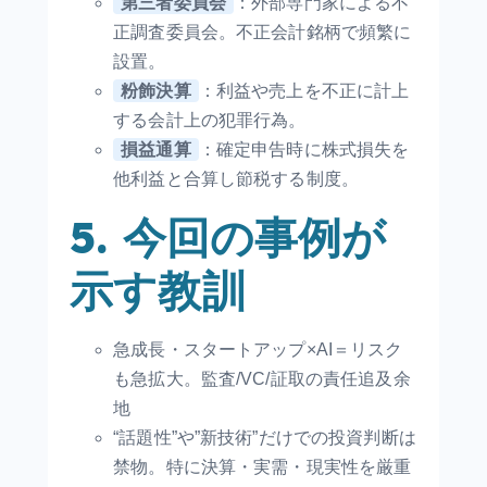
第三者委員会
：外部専門家による不
正調査委員会。不正会計銘柄で頻繁に
設置。
粉飾決算
：利益や売上を不正に計上
する会計上の犯罪行為。
損益通算
：確定申告時に株式損失を
他利益と合算し節税する制度。
5. 今回の事例が
示す教訓
急成長・スタートアップ×AI＝リスク
も急拡大。監査/VC/証取の責任追及余
地
“話題性”や”新技術”だけでの投資判断は
禁物。特に決算・実需・現実性を厳重