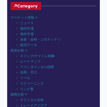
Category
マーケット情報
ニュース
国内市場
海外市場
為替・金利・コモディティ
経済データ
投資分析
スイング/デイトレ戦略
ヒートマップ
ファンダメンタル指標
信用・手口
ツール
スクリーニング
リンク集
銘柄分析
テクニカル分析
トレードアイデア