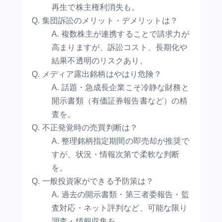
再生で株主権利消失も。
Q. 集団訴訟のメリット・デメリットは？
A. 複数株主が連携することで請求力が
高まりますが、訴訟コスト、長期化や
結果不透明のリスクあり。
Q. メディア露出銘柄はやはり危険？
A. 話題・急成長企業こそ冷静な財務と
開示書類（有価証券報告書など）の精
査を。
Q. 不正発覚時の売買判断は？
A. 整理銘柄指定期間の即売却が推奨で
すが、状況・情報次第で柔軟な判断
を。
Q. 一般投資家ができる予防策は？
A. 過去の開示書類・第三者委報告・監
査対応・ネット評判など、可能な限り
調査・情報収集を。