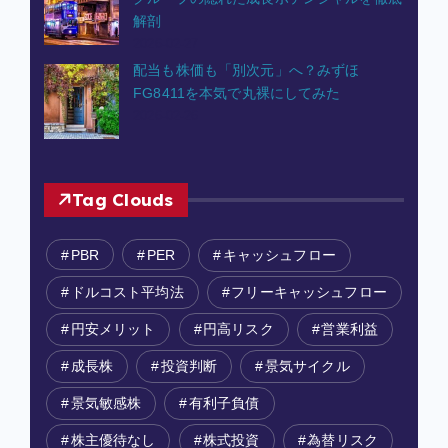
解剖
2026-02-27
配当も株価も「別次元」へ？みずほ
FG8411を本気で丸裸にしてみた
2026-02-26
Tag Clouds
PBR
PER
キャッシュフロー
ドルコスト平均法
フリーキャッシュフロー
円安メリット
円高リスク
営業利益
成長株
投資判断
景気サイクル
景気敏感株
有利子負債
株主優待なし
株式投資
為替リスク