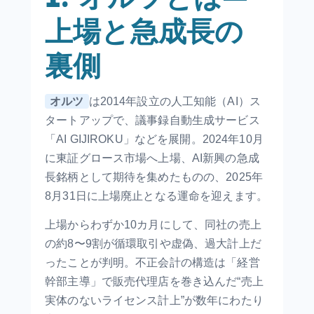
上場と急成長の
裏側
オルツ
は2014年設立の人工知能（AI）ス
タートアップで、議事録自動生成サービス
「AI GIJIROKU」などを展開。2024年10月
に東証グロース市場へ上場、AI新興の急成
長銘柄として期待を集めたものの、2025年
8月31日に上場廃止となる運命を迎えます。
上場からわずか10カ月にして、同社の売上
の約8〜9割が循環取引や虚偽、過大計上だ
ったことが判明。不正会計の構造は「経営
幹部主導」で販売代理店を巻き込んだ“売上
実体のないライセンス計上”が数年にわたり