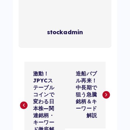
stockadmin
投
激動！
造船バブ
稿
JPYCス
ル再来！
テーブル
中長期で
ナ
コインで
狙う急騰
変わる日
銘柄＆キ
ビ
本株—関
ーワード
連銘柄・
解説
ゲ
キーワー
ド徹底解