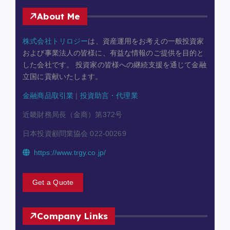
About Me
株式会社トリロジー
は、資産運用をお考えの一般投資家
および事業法人の皆様に、有益な情報のご提供を目的と
した会社です。 投資家の皆様への継続支援を通じて金融
立国に貢献いたします。
金融商品取引業
|
投資助言・代理業
近畿財務局長（金商）第372号
日本投資顧問業協会 022-00269
https://www.trgy.co.jp/
Get a Quote
Company Links