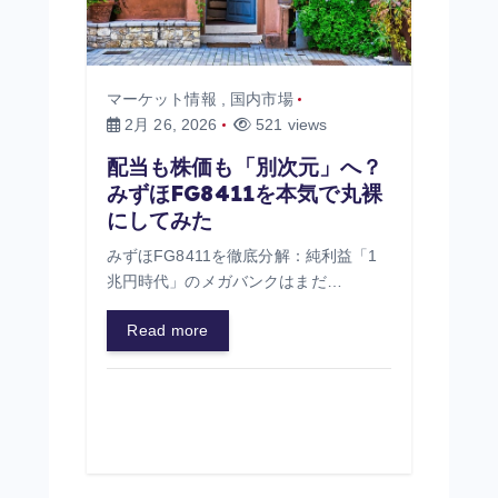
マーケット情報
,
国内市場
2月 26, 2026
521 views
配当も株価も「別次元」へ？
みずほFG8411を本気で丸裸
にしてみた
みずほFG8411を徹底分解：純利益「1
兆円時代」のメガバンクはまだ…
Read more