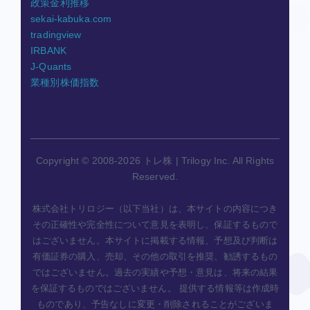
政策金利推移
sekai-kabuka.com
tradingview
IRBANK
J-Quants
業種別株価指数
Copyright © 2008-2026 トレ株 | Trilogy Inc. All Rights
Reserved.
株式会社トリロジー（以下当社）は、本サイトの内容につき
その正確性や完全性について意見を表明し、保証するもので
はございません。本サイトに掲載する情報、予想及び判断は
有価証券の購入、売却、その他の取引を推奨、勧誘するもの
ではございません。過去の実績や予想・意見は、将来の結果
を保証するものではございません。 提供する情報等は作成時
ものであり、予告なしに変更・削除されることがございま