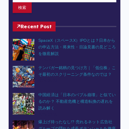
:
Recent Post
SpaceX（スペースX）IPOとは？日本から
の申込方法・将来性・目論見書の見どころ
を徹底解説
2026-06-10
テンバガー銘柄の見つけ方｜「低位株」こ
そ最初のスクリーニング条件なのでは？
2026-05-23
中国経済は「日本のバブル崩壊」と似てい
るのか？ 不動産危機と構造転換の遅れを
読み解く
2026-03-05
爆上げ待ったなし!? 売れるネット広告社
グループの隠れた成長ポテンシャルを徹底