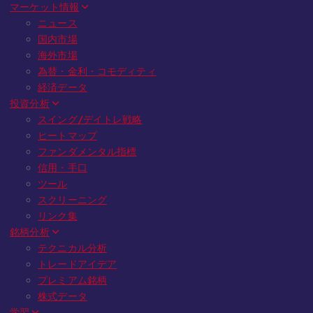
マーケット情報
ニュース
国内市場
海外市場
為替・金利・コモディティ
経済データ
投資分析
スイング/デイトレ戦略
ヒートマップ
ファンダメンタル指標
信用・手口
ツール
スクリーニング
リンク集
銘柄分析
テクニカル分析
トレードアイデア
プレミアム銘柄
株式データ
学習