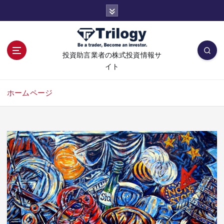
コ
ン
テ
ン
ツ
投資助言業者の株式投資情報サ
へ
イト
移
動
ホームページ