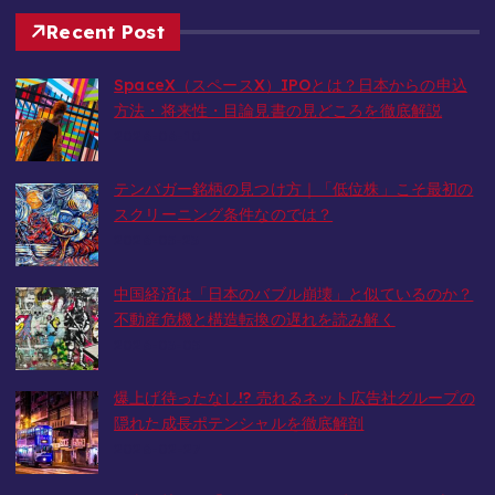
Recent Post
SpaceX（スペースX）IPOとは？日本からの申込
方法・将来性・目論見書の見どころを徹底解説
2026-06-10
テンバガー銘柄の見つけ方｜「低位株」こそ最初の
スクリーニング条件なのでは？
2026-05-23
中国経済は「日本のバブル崩壊」と似ているのか？
不動産危機と構造転換の遅れを読み解く
2026-03-05
爆上げ待ったなし!? 売れるネット広告社グループの
隠れた成長ポテンシャルを徹底解剖
2026-02-27