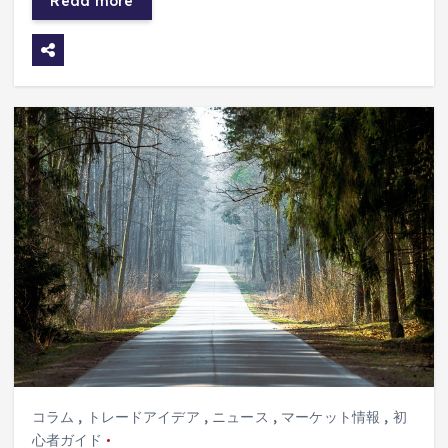
Read more
コラム
,
トレードアイデア
,
ニュース
,
マーケット情報
,
初
心者ガイド