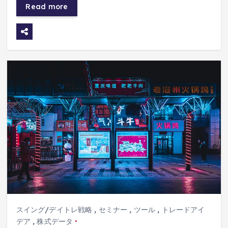
Read more
スイング/デイトレ戦略
,
セミナー
,
ツール
,
トレードアイ
デア
,
株式データ