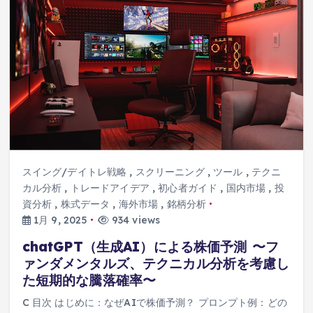
スイング/デイトレ戦略
,
スクリーニング
,
ツール
,
テクニ
カル分析
,
トレードアイデア
,
初心者ガイド
,
国内市場
,
投
資分析
,
株式データ
,
海外市場
,
銘柄分析
1月 9, 2025
934 views
chatGPT（生成AI）による株価予測 〜フ
ァンダメンタルズ、テクニカル分析を考慮し
た短期的な騰落確率〜
C 目次 はじめに：なぜAIで株価予測？ プロンプト例：どの