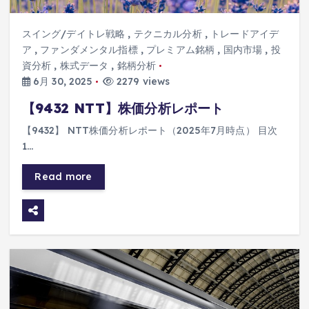
スイング/デイトレ戦略
,
テクニカル分析
,
トレードアイデ
ア
,
ファンダメンタル指標
,
プレミアム銘柄
,
国内市場
,
投
資分析
,
株式データ
,
銘柄分析
6月 30, 2025
2279 views
【9432 NTT】株価分析レポート
【9432】 NTT株価分析レポート（2025年7月時点） 目次
1…
Read more