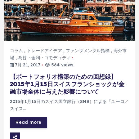
コラム
,
トレードアイデア
,
ファンダメンタル指標
,
海外市
場
,
為替・金利・コモディティ
7月 21, 2017
564 views
【ポートフォリオ構築のための回想録】
2015年1月15日スイスフランショックが金
融市場全体に与えた影響について
2015年1月15日のスイス国立銀行（SNB）による「ユーロ／
スイス…
Read more