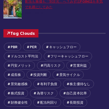
配当も株価も「別次元」へ？みずほFG8411を本気
で丸裸にしてみた
2026-02-26
Tag Clouds
PBR
PER
キャッシュフロー
ドルコスト平均法
フリーキャッシュフロー
円安メリット
円高リスク
営業利益
成長株
投資判断
景気サイクル
景気敏感株
有利子負債
株主優待なし
株式投資
為替リスク
自己資本比率
財務健全性
配当利回り
長期投資