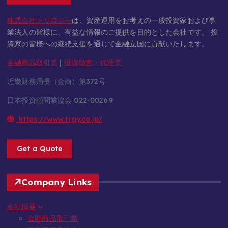
株式会社トリロジー
は、資産運用をお考えの一般投資家および事
業法人の皆様に、有益な情報のご提供を目的とした会社です。 投
資家の皆様への継続支援を通じて金融立国に貢献いたします。
金融商品取引業
|
投資助言・代理業
近畿財務局長（金商）第372号
日本投資顧問業協会 022-00269
https://www.trgy.co.jp/
Get a Quote
Company Links
会社概要
金融商品取引業