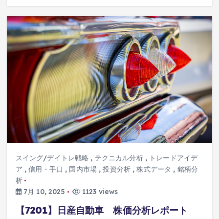
スイング/デイトレ戦略
,
テクニカル分析
,
トレードアイデ
ア
,
信用・手口
,
国内市場
,
投資分析
,
株式データ
,
銘柄分
析
7月 10, 2025
1123 views
【7201】日産自動車 株価分析レポート