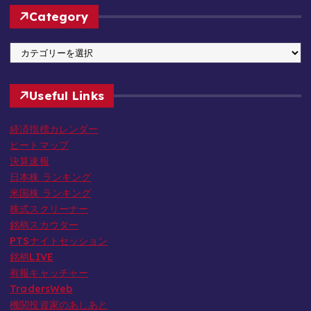
c
Category
h
i
C
v
a
e
t
Useful Links
e
g
経済指標カレンダー
o
ヒートマップ
r
決算速報
y
日本株 ランキング
米国株 ランキング
株式スクリーナー
銘柄スカウター
PTSナイトセッション
銘柄LIVE
有報キャッチャー
TradersWeb
機関投資家のあしあと