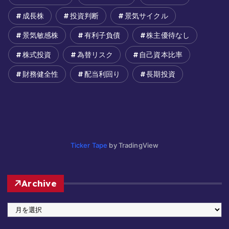
成長株
投資判断
景気サイクル
景気敏感株
有利子負債
株主優待なし
株式投資
為替リスク
自己資本比率
財務健全性
配当利回り
長期投資
Ticker Tape
by TradingView
Archive
A
r