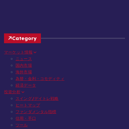
Category
マーケット情報
ニュース
国内市場
海外市場
為替・金利・コモディティ
経済データ
投資分析
スイング/デイトレ戦略
ヒートマップ
ファンダメンタル指標
信用・手口
ツール