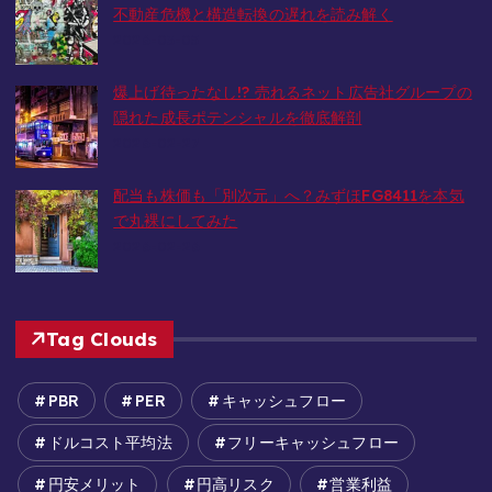
不動産危機と構造転換の遅れを読み解く
2026-03-05
爆上げ待ったなし!? 売れるネット広告社グループの
隠れた成長ポテンシャルを徹底解剖
2026-02-27
配当も株価も「別次元」へ？みずほFG8411を本気
で丸裸にしてみた
2026-02-26
Tag Clouds
PBR
PER
キャッシュフロー
ドルコスト平均法
フリーキャッシュフロー
円安メリット
円高リスク
営業利益