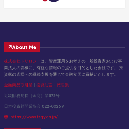
About Me
株式会社トリロジー
は、資産運用をお考えの一般投資家および事
業法人の皆様に、有益な情報のご提供を目的とした会社です。 投
資家の皆様への継続支援を通じて金融立国に貢献いたします。
金融商品取引業
|
投資助言・代理業
近畿財務局長（金商）第372号
日本投資顧問業協会 022-00269
https://www.trgy.co.jp/