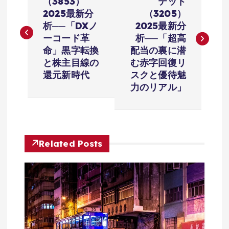
稿
（3853）
テッド
2025最新分
（3205）
ナ
析──「DXノ
2025最新分
ーコード革
析──「超高
ビ
命」黒字転換
配当の裏に潜
と株主目線の
む赤字回復リ
ゲ
還元新時代
スクと優待魅
力のリアル」
ー
シ
Related Posts
ョ
ン