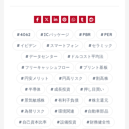
4062
ICパッケージ
PBR
PER
イビデン
スマートフォン
セラミック
データセンター
ドルコスト平均法
フリーキャッシュフロー
プリント基板
円安メリット
円高リスク
割高株
半導体
成長投資
押し目買い
景気敏感株
有利子負債
株主還元
為替リスク
環境関連
自動車部品
自己資本比率
設備投資
財務健全性