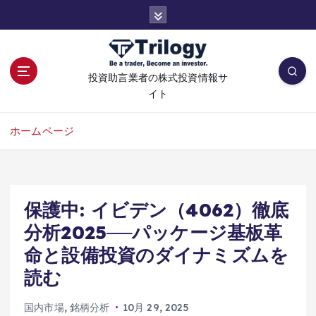
コ
ン
テ
ン
ツ
投資助言業者の株式投資情報サ
へ
イト
移
動
ホームページ
保護中: イビデン（4062）徹底
分析2025──パッケージ基板革
命と設備投資のダイナミズムを
読む
国内市場
,
銘柄分析
10月 29, 2025