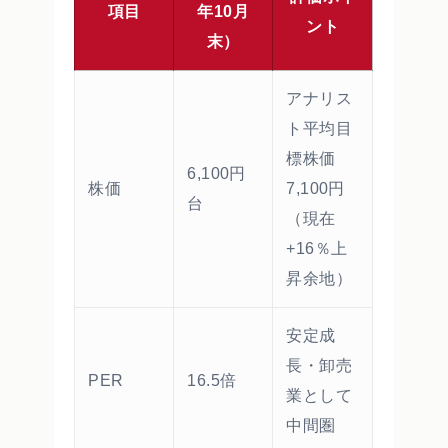
項目
年10月
ント
末）
アナリス
ト平均目
標株価
6,100円
株価
7,100円
台
（現在
+16％上
昇余地）
安定成
長・卸売
PER
16.5倍
業として
中間圏