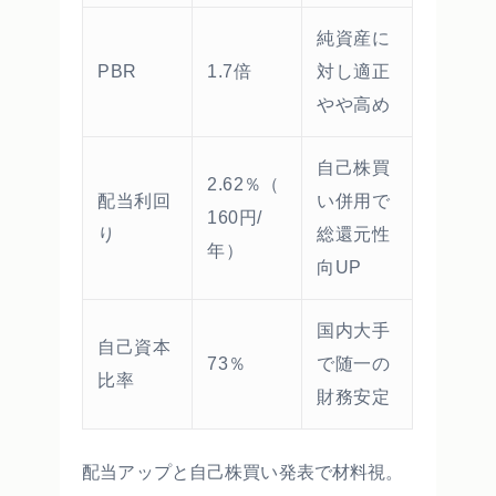
純資産に
PBR
1.7倍
対し適正
やや高め
自己株買
2.62％（
配当利回
い併用で
160円/
り
総還元性
年）
向UP
国内大手
自己資本
73％
で随一の
比率
財務安定
配当アップと自己株買い発表で材料視。