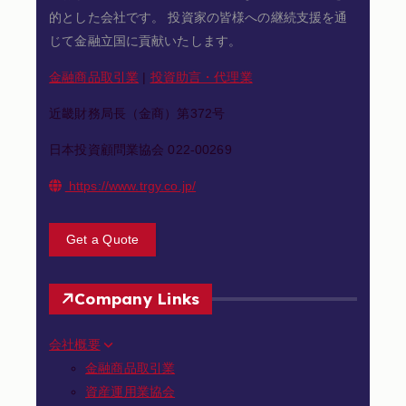
的とした会社です。 投資家の皆様への継続支援を通
じて金融立国に貢献いたします。
金融商品取引業
|
投資助言・代理業
近畿財務局長（金商）第372号
日本投資顧問業協会 022-00269
https://www.trgy.co.jp/
Get a Quote
Company Links
会社概要
金融商品取引業
資産運用業協会