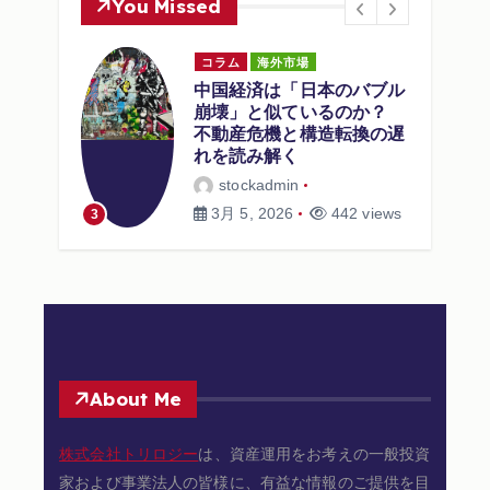
You Missed
コラム
海外市場
中国経済は「日本のバブル
崩壊」と似ているのか？
つけ方
不動産危機と構造転換の遅
初のス
れを読み解く
ので
stockadmin
3月 5, 2026
442 views
3
4
About Me
株式会社トリロジー
は、資産運用をお考えの一般投資
家および事業法人の皆様に、有益な情報のご提供を目