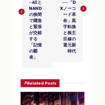
─AIと
──「D
ゲ
NAND
Xノーコ
の狭間
ード革
ー
で躍進
命」黒
と緊張
字転換
シ
が交錯
と株主
ョ
する
目線の
「記憶
還元新
ン
の覇
時代
者」
Related Posts