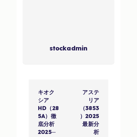
stockadmin
投
キオク
アステ
稿
シア
リア
HD（28
（3853
ナ
5A）徹
）2025
底分析
最新分
ビ
2025─
析