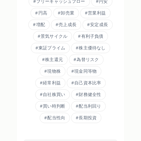
フリーキャッシュフロー
円安
円高
卸売業
営業利益
増配
売上成長
安定成長
景気サイクル
有利子負債
東証プライム
株主優待なし
株主還元
為替リスク
現物株
現金同等物
経常利益
自己資本比率
自社株買い
財務健全性
買い時判断
配当利回り
配当性向
長期投資