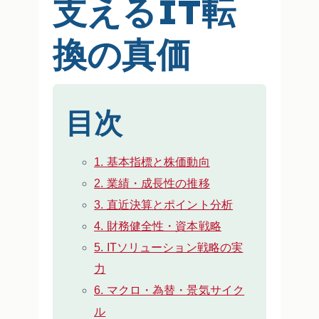
支えるIT転
換の真価
目次
1. 基本指標と株価動向
2. 業績・成長性の推移
3. 直近決算とポイント分析
4. 財務健全性・資本戦略
5. ITソリューション戦略の実
力
6. マクロ・為替・景気サイク
ル