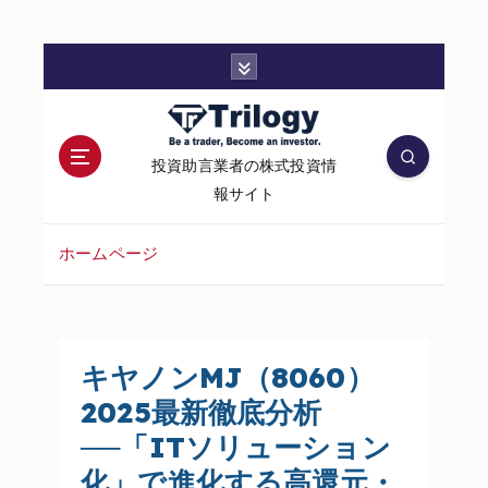
コ
ン
テ
ン
投資助言業者の株式投資情
ツ
報サイト
へ
移
ホームページ
動
キヤノンMJ（8060）
2025最新徹底分析
──「ITソリューション
化」で進化する高還元・