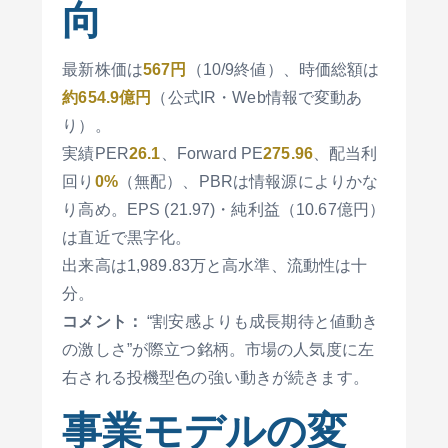
向
最新株価は
567円
（10/9終値）、時価総額は
約654.9億円
（公式IR・Web情報で変動あ
り）。
実績PER
26.1
、Forward PE
275.96
、配当利
回り
0%
（無配）、PBRは情報源によりかな
り高め。EPS (21.97)・純利益（10.67億円）
は直近で黒字化。
出来高は1,989.83万と高水準、流動性は十
分。
コメント：
“割安感よりも成長期待と値動き
の激しさ”が際立つ銘柄。市場の人気度に左
右される投機型色の強い動きが続きます。
事業モデルの変