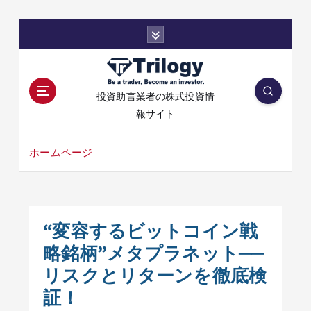
コ
ン
テ
ン
ツ
投資助言業者の株式投資情
へ
報サイト
移
動
ホームページ
“変容するビットコイン戦
略銘柄”メタプラネット──
リスクとリターンを徹底検
証！