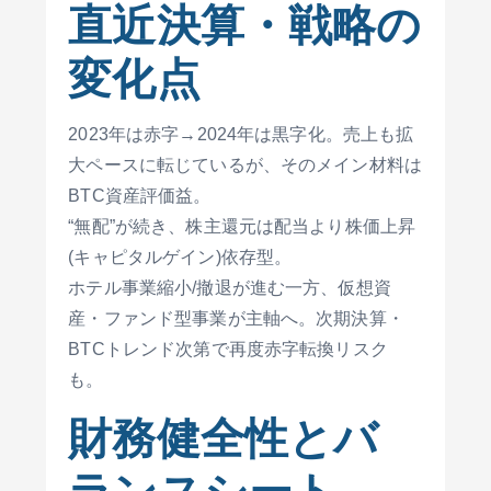
直近決算・戦略の
変化点
2023年は赤字→2024年は黒字化。売上も拡
大ペースに転じているが、そのメイン材料は
BTC資産評価益。
“無配”が続き、株主還元は配当より株価上昇
(キャピタルゲイン)依存型。
ホテル事業縮小/撤退が進む一方、仮想資
産・ファンド型事業が主軸へ。次期決算・
BTCトレンド次第で再度赤字転換リスク
も。
財務健全性とバ
ランスシート