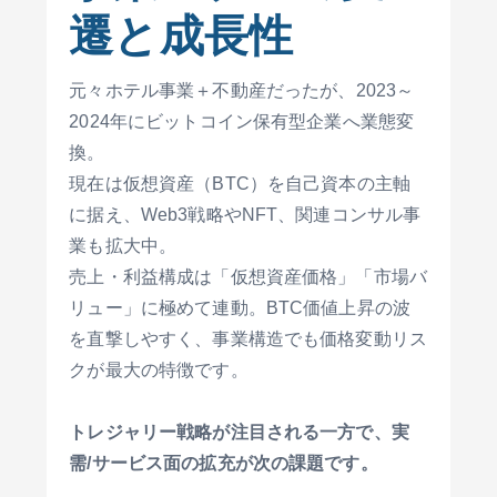
遷と成長性
元々ホテル事業＋不動産だったが、
2023～
2024年にビットコイン保有型企業
へ業態変
換。
現在は仮想資産（BTC）を自己資本の主軸
に据え、Web3戦略やNFT、関連コンサル事
業も拡大中。
売上・利益構成は「仮想資産価格」「市場バ
リュー」に極めて連動。BTC価値上昇の波
を直撃しやすく、事業構造でも価格変動リス
クが最大の特徴です。
トレジャリー戦略が注目される一方で、実
需/サービス面の拡充が次の課題です。