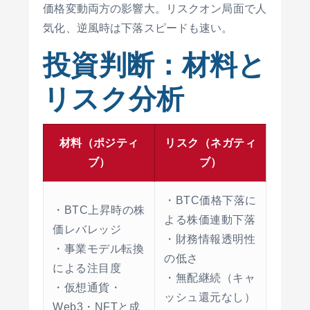
価格変動両方の影響大。リスクオン局面で人
気化、逆風時は下落スピードも速い。
投資判断：材料と
リスク分析
材料（ポジティ
リスク（ネガティ
ブ）
ブ）
・BTC価格下落に
・BTC上昇時の株
よる株価連動下落
価レバレッジ
・財務情報透明性
・事業モデル転換
の低さ
による注目度
・無配継続（キャ
・仮想通貨・
ッシュ還元なし）
Web3・NFTと成