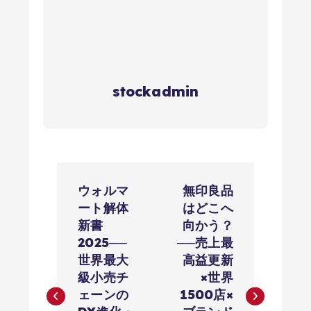
stockadmin
投
ウォルマ
無印良品
稿
ート解体
はどこへ
新書
向かう？
ナ
2025──
──売上最
世界最大
高益更新
ビ
級小売チ
×世界
ェーンの
1500店×