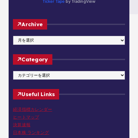
Ticker Tape
by TradingView
Archive
A
r
c
Category
h
i
C
v
a
e
t
Useful Links
e
g
経済指標カレンダー
o
ヒートマップ
r
決算速報
y
日本株 ランキング