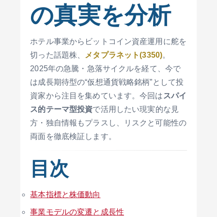
の真実を分析
ホテル事業からビットコイン資産運用に舵を
切った話題株、
メタプラネット(3350)
。
2025年の急騰・急落サイクルを経て、今で
は成長期待型の“仮想通貨戦略銘柄”として投
資家から注目を集めています。今回は
スパイ
ス的テーマ型投資
で活用したい現実的な見
方・独自情報もプラスし、リスクと可能性の
両面を徹底検証します。
目次
基本指標と株価動向
事業モデルの変遷と成長性