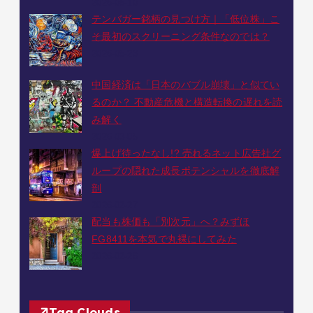
2026-06-10
テンバガー銘柄の見つけ方｜「低位株」こ
そ最初のスクリーニング条件なのでは？
2026-05-23
中国経済は「日本のバブル崩壊」と似てい
るのか？ 不動産危機と構造転換の遅れを読
み解く
2026-03-05
爆上げ待ったなし!? 売れるネット広告社グ
ループの隠れた成長ポテンシャルを徹底解
剖
2026-02-27
配当も株価も「別次元」へ？みずほ
FG8411を本気で丸裸にしてみた
2026-02-26
Tag Clouds