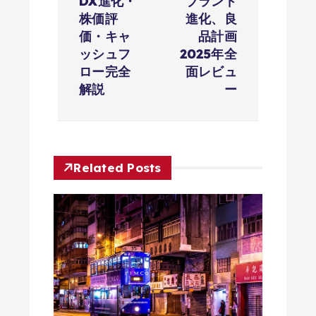
ゲ
DX進化・
ブランド
株価評
進化、良
ー
価・キャ
品計画
ッシュフ
2025年全
シ
ロー完全
面レビュ
解説
ー
ョ
ン
Related Posts