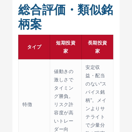
総合評価・類似銘
柄案
短期投資
長期投資
タイプ
家
家
安定収
値動きの
益・配当
激しさで
のない“ス
タイミン
パイス銘
グ勝負。
柄”。メイ
特徴
リスク許
ンよりサ
容度が高
テライト
いトレー
で少量分
ダー向