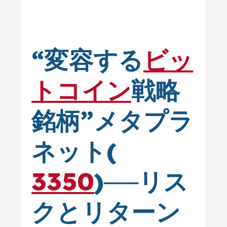
“変容する
ビッ
トコイン
戦略
銘柄”メタプラ
ネット(
3350
)──リス
クとリターン