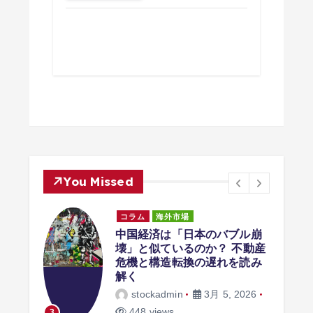
You Missed
コラム
海外市場
中国経済は「日本のバブル崩
壊」と似ているのか？ 不動産
方｜
危機と構造転換の遅れを読み
クリ
解く
stockadmin
3月 5, 2026
2026
4
448 views
3