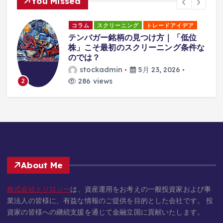
You Missed
コラム
スクリーニング
トレードアイデア
日
テンバガー銘柄の見つけ方｜「低位
書
株」こそ最初のスクリーニング条件な
のでは？
stockadmin
5月 23, 2026
286 views
2
About Me
株式会社トリロジー
は、資産運用をお考えの一般投資家および事
業法人の皆様に、有益な情報のご提供を目的とした会社です。 投
資家の皆様への継続支援を通じて金融立国に貢献いたします。