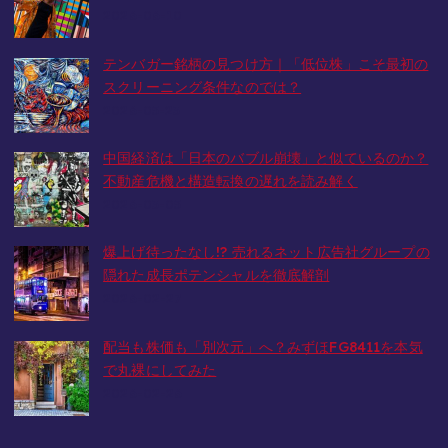
2026-06-10
テンバガー銘柄の見つけ方｜「低位株」こそ最初の
スクリーニング条件なのでは？
2026-05-23
中国経済は「日本のバブル崩壊」と似ているのか？
不動産危機と構造転換の遅れを読み解く
2026-03-05
爆上げ待ったなし!? 売れるネット広告社グループの
隠れた成長ポテンシャルを徹底解剖
2026-02-27
配当も株価も「別次元」へ？みずほFG8411を本気
で丸裸にしてみた
2026-02-26