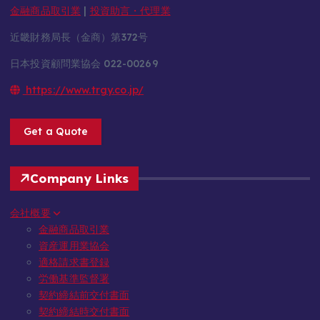
金融商品取引業
|
投資助言・代理業
近畿財務局長（金商）第372号
日本投資顧問業協会 022-00269
https://www.trgy.co.jp/
Get a Quote
Company Links
会社概要
金融商品取引業
資産運用業協会
適格請求書登録
労働基準監督署
契約締結前交付書面
契約締結時交付書面