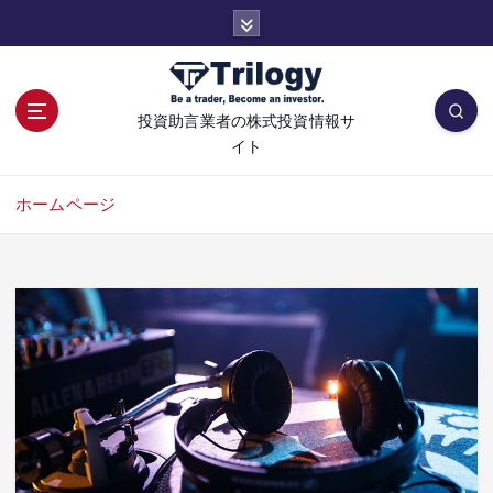
コ
ン
テ
ン
ツ
投資助言業者の株式投資情報サ
へ
イト
移
動
ホームページ