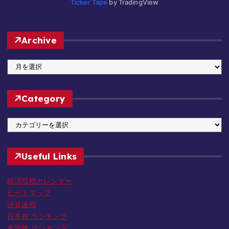
Ticker Tape
by TradingView
Archive
A
r
c
Category
h
i
C
v
a
e
t
Useful Links
e
g
経済指標カレンダー
o
ヒートマップ
r
決算速報
y
日本株 ランキング
米国株 ランキング