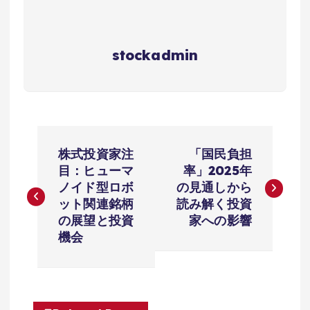
stockadmin
投
株式投資家注
「国民負担
稿
目：ヒューマ
率」2025年
ノイド型ロボ
の見通しから
ナ
ット関連銘柄
読み解く投資
の展望と投資
家への影響
ビ
機会
ゲ