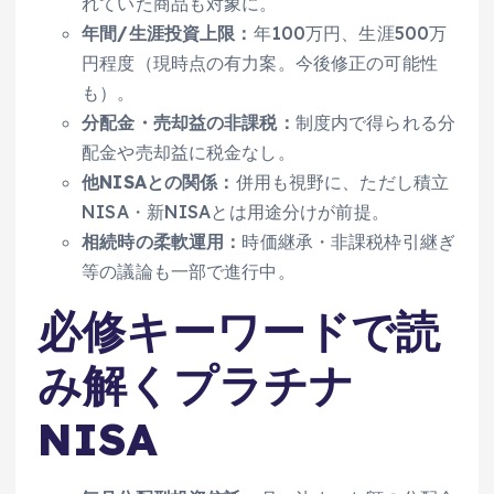
れていた商品も対象に。
年間/生涯投資上限：
年100万円、生涯500万
円程度（現時点の有力案。今後修正の可能性
も）。
分配金・売却益の非課税：
制度内で得られる分
配金や売却益に税金なし。
他NISAとの関係：
併用も視野に、ただし積立
NISA・新NISAとは用途分けが前提。
相続時の柔軟運用：
時価継承・非課税枠引継ぎ
等の議論も一部で進行中。
必修キーワードで読
み解くプラチナ
NISA