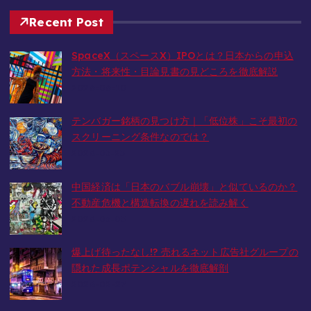
Recent Post
SpaceX（スペースX）IPOとは？日本からの申込
方法・将来性・目論見書の見どころを徹底解説
2026-06-10
テンバガー銘柄の見つけ方｜「低位株」こそ最初の
スクリーニング条件なのでは？
2026-05-23
中国経済は「日本のバブル崩壊」と似ているのか？
不動産危機と構造転換の遅れを読み解く
2026-03-05
爆上げ待ったなし!? 売れるネット広告社グループの
隠れた成長ポテンシャルを徹底解剖
2026-02-27