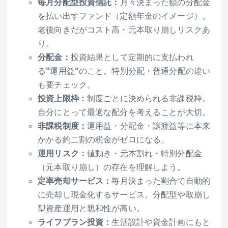
毎月分配型投資信託：
月々決まった額の分配金
を払い出すファンド（定額年金のイメージ）。
老後向きだがコスト高・元本取り崩しリスクあ
り。
分配金：
投資結果として定期的に支払われ
る“運用益”のこと。特別分配・普通分配の違い
も要チェック。
投資上限枠：
制度ごとに決められる非課税枠。
自分にとって最適な配分を考えることが大切。
非課税制度：
運用益・分配金・譲渡益等に本来
かかる約二割の税金がゼロになる。
運用リスク：
値動き・元本割れ・特別分配金
（元本取り崩し）の存在を理解しよう。
定率売却サービス：
毎月決まった割合で自動的
に売却し現金化するサービス。分配型や取崩し
型資産運用と親和性が高い。
ライフプラン投資：
生活設計や資金計画にもと