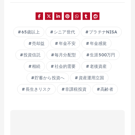
65歳以上
シニア世代
プラチナNISA
売却益
年金不安
年金感覚
投資信託
毎月分配型
生涯500万円
相続
社会的需要
老後資産
貯蓄から投資へ
資産運用立国
長生きリスク
非課税投資
高齢者