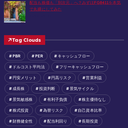
配当も株価も「別次元」へ？みずほFG8411を本気
で丸裸にしてみた
2026-02-26
Tag Clouds
PBR
PER
キャッシュフロー
ドルコスト平均法
フリーキャッシュフロー
円安メリット
円高リスク
営業利益
成長株
投資判断
景気サイクル
景気敏感株
有利子負債
株主優待なし
株式投資
為替リスク
自己資本比率
財務健全性
配当利回り
長期投資