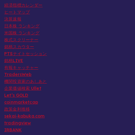
経済指標カレンダー
o
ヒートマップ
r
決算速報
y
日本株 ランキング
米国株 ランキング
株式スクリーナー
銘柄スカウター
PTSナイトセッション
銘柄LIVE
有報キャッチャー
TradersWeb
機関投資家のあしあと
企業価値検索 Ullet
Let’s GOLD
coinmarketcap
政策金利推移
sekai-kabuka.com
tradingview
IRBANK