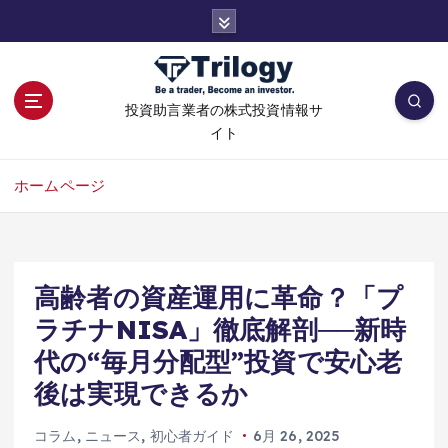
コ
ン
テ
ン
ツ
投資助言業者の株式投資情報サ
へ
イト
移
動
ホームページ
高齢者の資産運用に革命？「プ
ラチナNISA」徹底解剖──新時
代の“毎月分配型”投資で安心老
後は実現できるか
コラム
,
ニュース
,
初心者ガイド
6月 26, 2025