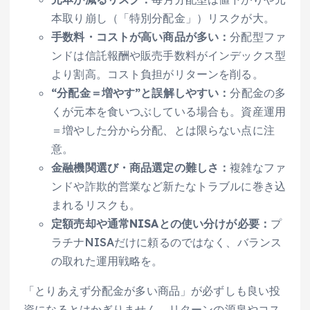
本取り崩し（「特別分配金」）リスクが大。
手数料・コストが高い商品が多い：
分配型ファ
ンドは信託報酬や販売手数料がインデックス型
より割高。コスト負担がリターンを削る。
“分配金＝増やす”と誤解しやすい：
分配金の多
くが元本を食いつぶしている場合も。資産運用
＝増やした分から分配、とは限らない点に注
意。
金融機関選び・商品選定の難しさ：
複雑なファ
ンドや詐欺的営業など新たなトラブルに巻き込
まれるリスクも。
定額売却や通常NISAとの使い分けが必要：
プ
ラチナNISAだけに頼るのではなく、バランス
の取れた運用戦略を。
「とりあえず分配金が多い商品」が必ずしも良い投
資になるとはかぎりません。リターンの源泉やコス