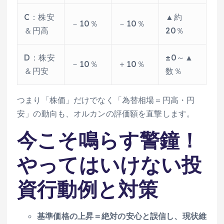
C：株安
▲約
－10％
－10％
＆円高
20％
D：株安
±0～▲
－10％
＋10％
＆円安
数％
つまり「株価」だけでなく「為替相場＝円高・円
安」の動向も、オルカンの評価額を直撃します。
今こそ鳴らす警鐘！
やってはいけない投
資行動例と対策
基準価格の上昇＝絶対の安心と誤信し、現状維