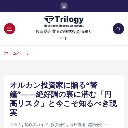
コ
ン
テ
ン
ツ
投資助言業者の株式投資情報サ
へ
イト
移
動
ホームページ
オルカン投資家に贈る“警
鐘”――絶好調の裏に潜む「円
高リスク」と今こそ知るべき現
実
コラム
,
初心者ガイド
,
投資分析
,
海外市場
,
銘柄分析