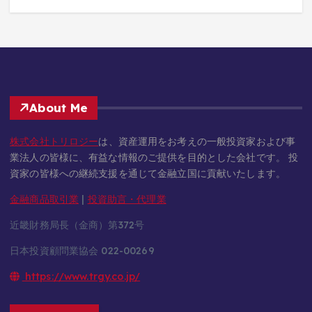
About Me
株式会社トリロジー
は、資産運用をお考えの一般投資家および事
業法人の皆様に、有益な情報のご提供を目的とした会社です。 投
資家の皆様への継続支援を通じて金融立国に貢献いたします。
金融商品取引業
|
投資助言・代理業
近畿財務局長（金商）第372号
日本投資顧問業協会 022-00269
https://www.trgy.co.jp/