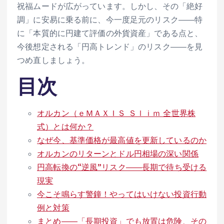
祝福ムードが広がっています。しかし、その「絶好
調」に安易に乗る前に、今一度足元のリスク――特
に「本質的に円建て評価の外貨資産」である点と、
今後想定される「円高トレンド」のリスク――を見
つめ直しましょう。
目次
オルカン（ｅＭＡＸＩＳ Ｓｌｉｍ 全世界株
式）とは何か？
なぜ今、基準価格が最高値を更新しているのか
オルカンのリターンとドル円相場の深い関係
円高転換の“逆風”リスク――長期で待ち受ける
現実
今こそ鳴らす警鐘！やってはいけない投資行動
例と対策
まとめ――「長期投資」でも放置は危険、その