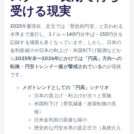
受ける現実
2025年夏現在、足元では「歴史的円安」と言われる
水準まで進行し、1ドル＝140円台半ば～150円台を
記録する場面も多くなっています。しかし、日米の
金利差縮小や日本の利上げ・米国利下げ観測などか
ら
2025年末〜2026年にかけては「円高」方向への
転換・円安トレンド一服が警戒されている
のが現状
です。
メガトレンドとしての「円高」シナリオ
日本の賃上げ・利上げが次々と実施
米国利下げ（景気減速・政策転換の兆
候）
日米金利差の急速な縮小
歴史的な円安水準の是正圧力（為替介入