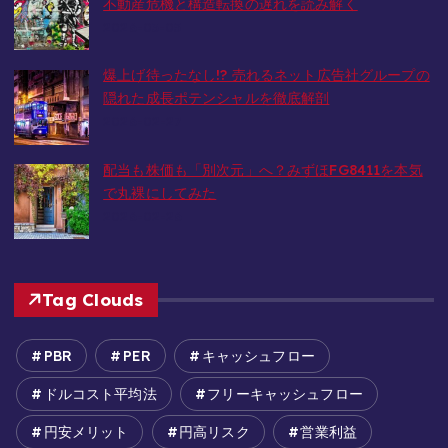
不動産危機と構造転換の遅れを読み解く
2026-03-05
爆上げ待ったなし!? 売れるネット広告社グループの
隠れた成長ポテンシャルを徹底解剖
2026-02-27
配当も株価も「別次元」へ？みずほFG8411を本気
で丸裸にしてみた
2026-02-26
Tag Clouds
PBR
PER
キャッシュフロー
ドルコスト平均法
フリーキャッシュフロー
円安メリット
円高リスク
営業利益