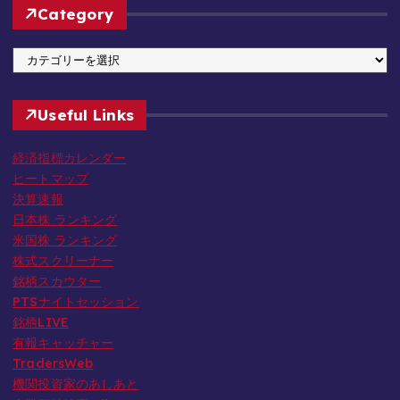
Category
h
i
C
v
a
e
t
Useful Links
e
g
経済指標カレンダー
o
ヒートマップ
r
決算速報
y
日本株 ランキング
米国株 ランキング
株式スクリーナー
銘柄スカウター
PTSナイトセッション
銘柄LIVE
有報キャッチャー
TradersWeb
機関投資家のあしあと