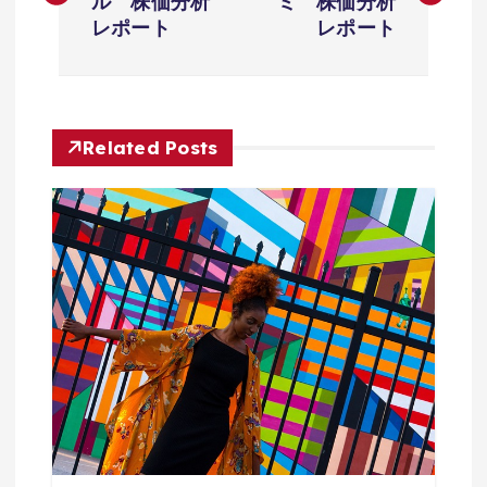
ル 株価分析
ミ 株価分析
ナ
レポート
レポート
ビ
ゲ
Related Posts
ー
シ
ョ
ン