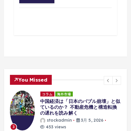
You Missed
マーケット情報
銘柄分析
似
爆上げ待ったなし!? 売れるネット広
告社グループの隠れた成長ポテンシャ
ルを徹底解剖
stockadmin
2月 27, 2026
2710 views
4