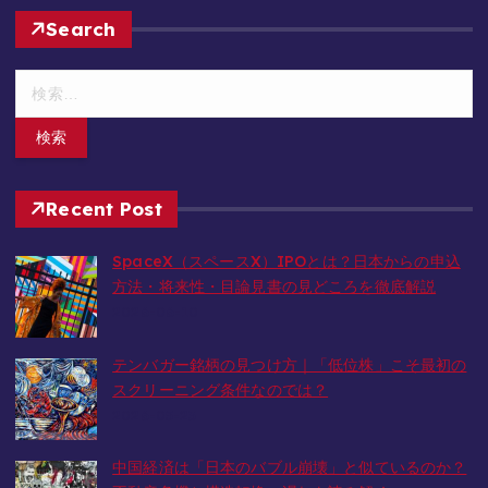
Search
検
索
:
Recent Post
SpaceX（スペースX）IPOとは？日本からの申込
方法・将来性・目論見書の見どころを徹底解説
2026-06-10
テンバガー銘柄の見つけ方｜「低位株」こそ最初の
スクリーニング条件なのでは？
2026-05-23
中国経済は「日本のバブル崩壊」と似ているのか？