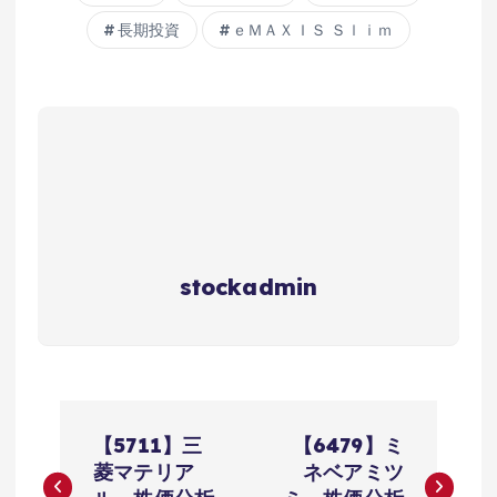
長期投資
ｅＭＡＸＩＳ Ｓｌｉｍ
stockadmin
投
【5711】三
【6479】ミ
稿
菱マテリア
ネベアミツ