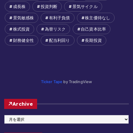
成長株
投資判断
景気サイクル
景気敏感株
有利子負債
株主優待なし
株式投資
為替リスク
自己資本比率
財務健全性
配当利回り
長期投資
Ticker Tape
by TradingView
Archive
A
r
c