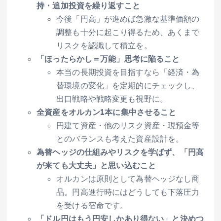
持・追加投資を繰り返すこと
今後「円高」が進めば急激な基準価額の
調整も十分に起こり得るため、あくまで
リスクを認識して積立を。
「ほったらかし＝万能」思考に陥ること
本当の長期投資を目指すなら「経済・為
替環境の変化」を定期的にチェックし、
出口戦略や戦略変更も視野に。
全資産をオルカン1本に集中させること
円建て資産・他のリスク資産・現預金等
とのバランスも考えた資産設計を。
為替ヘッジの仕組みやリスクを学ばず、「円高
が来ても大丈夫」と思い込むこと
オルカンは原則として為替ヘッジなし商
品。円高進行時にはどうしても下落圧力
を受ける宿命です。
「ドル円はもう円安しかあり得ない」と決めつ