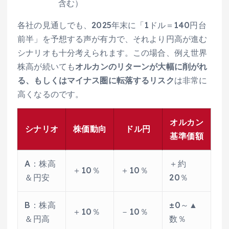
含む）
各社の見通しでも、2025年末に「1ドル＝140円台
前半」を予想する声が有力で、それより円高が進む
シナリオも十分考えられます。この場合、例え世界
株高が続いても
オルカンのリターンが大幅に削がれ
る、もしくはマイナス圏に転落するリスク
は非常に
高くなるのです。
オルカン
シナリオ
株価動向
ドル円
基準価額
A：株高
＋約
＋10％
＋10％
＆円安
20％
B：株高
±0～▲
＋10％
－10％
＆円高
数％