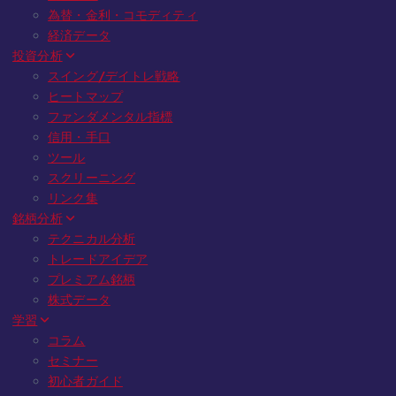
為替・金利・コモディティ
経済データ
投資分析
スイング/デイトレ戦略
ヒートマップ
ファンダメンタル指標
信用・手口
ツール
スクリーニング
リンク集
銘柄分析
テクニカル分析
トレードアイデア
プレミアム銘柄
株式データ
学習
コラム
セミナー
初心者ガイド