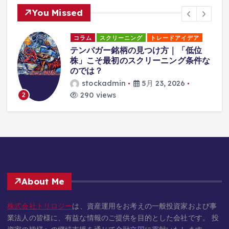
You Missed
コラム
スクリーニング
トレードアイデア
日
テンバガー銘柄の見つけ方｜「低位
書
株」こそ最初のスクリーニング条件な
のでは？
stockadmin
5月 23, 2026
290 views
2
About Me
株式会社トリロジー
は、資産運用をお考えの一般投資家および事
業法人の皆様に、有益な情報のご提供を目的とした会社です。 投