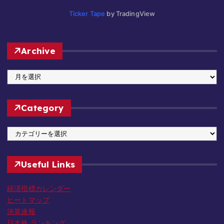
Ticker Tape
by TradingView
Archive
A
r
c
Category
h
i
C
v
a
e
t
Useful Links
e
g
経済指標カレンダー
o
ヒートマップ
r
決算速報
y
日本株 ランキング