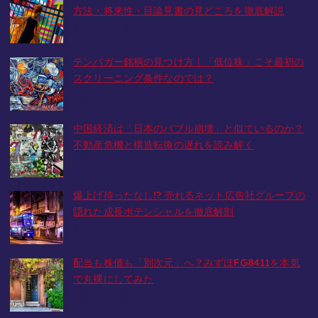
方法・将来性・目論見書の見どころを徹底解説
2026-06-10
テンバガー銘柄の見つけ方｜「低位株」こそ最初の
スクリーニング条件なのでは？
2026-05-23
中国経済は「日本のバブル崩壊」と似ているのか？
不動産危機と構造転換の遅れを読み解く
2026-03-05
爆上げ待ったなし!? 売れるネット広告社グループの
隠れた成長ポテンシャルを徹底解剖
2026-02-27
配当も株価も「別次元」へ？みずほFG8411を本気
で丸裸にしてみた
2026-02-26