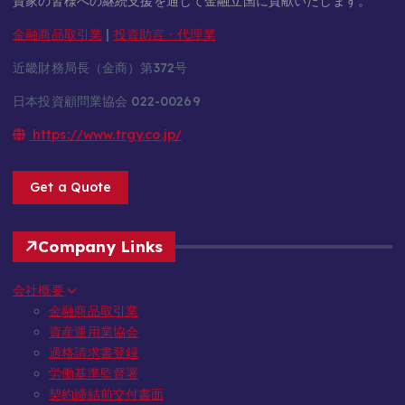
資家の皆様への継続支援を通じて金融立国に貢献いたします。
金融商品取引業
|
投資助言・代理業
近畿財務局長（金商）第372号
日本投資顧問業協会 022-00269
https://www.trgy.co.jp/
Get a Quote
Company Links
会社概要
金融商品取引業
資産運用業協会
適格請求書登録
労働基準監督署
契約締結前交付書面