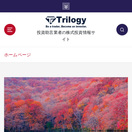
コ
ン
テ
ン
ツ
投資助言業者の株式投資情報サ
へ
イト
移
動
ホームページ