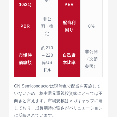
89
10/21)
PER
非公
配当利
PBR
開・推
0%
回り
定
約210
非公開
市場時
～220
自己資
（次節
価総額
億US
本比率
参照）
ドル
ON Semiconductorは現時点で配当を実施して
いないため、株主還元重視投資家にとっては不
向きと言えます。市場規模はメガキャップに達
しており、成長期待の強さがバリュエーション
に反映されています。