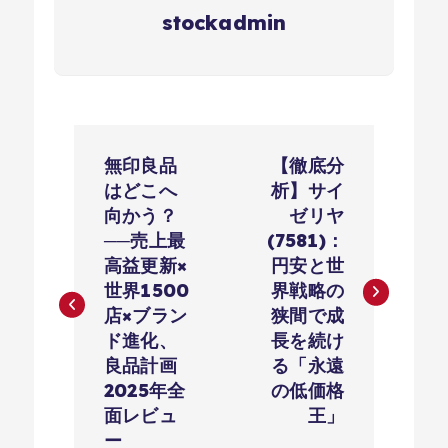
stockadmin
投
無印良品
【徹底分
稿
はどこへ
析】サイ
向かう？
ゼリヤ
ナ
──売上最
(7581)：
高益更新×
円安と世
ビ
世界1500
界戦略の
店×ブラン
狭間で成
ゲ
ド進化、
長を続け
良品計画
る「永遠
ー
2025年全
の低価格
面レビュ
王」
シ
ー