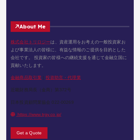
About Me
株式会社トリロジー
は、資産運用をお考えの一般投資家お
よび事業法人の皆様に、有益な情報のご提供を目的とした
会社です。 投資家の皆様への継続支援を通じて金融立国に
貢献いたします。
金融商品取引業
|
投資助言・代理業
近畿財務局長（金商）第372号
日本投資顧問業協会 022-00269
https://www.trgy.co.jp/
Get a Quote