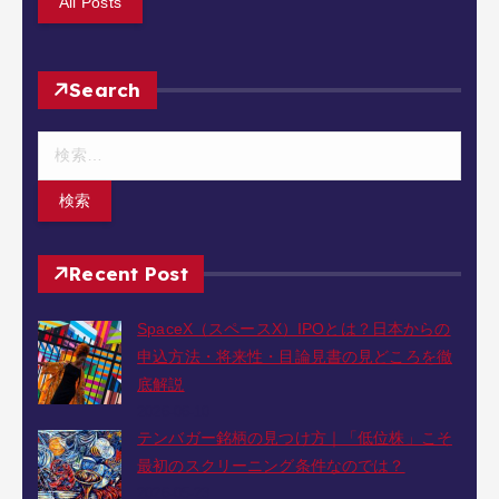
All Posts
Search
検
索
:
Recent Post
SpaceX（スペースX）IPOとは？日本からの
申込方法・将来性・目論見書の見どころを徹
底解説
2026-06-10
テンバガー銘柄の見つけ方｜「低位株」こそ
最初のスクリーニング条件なのでは？
2026-05-23