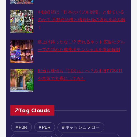
中国経済は「日本のバブル崩壊」と似ている
のか？ 不動産危機と構造転換の遅れを読み解
く
2026-03-05
爆上げ待ったなし!? 売れるネット広告社グル
ープの隠れた成長ポテンシャルを徹底解剖
2026-02-27
配当も株価も「別次元」へ？みずほFG8411
を本気で丸裸にしてみた
2026-02-26
Tag Clouds
PBR
PER
キャッシュフロー