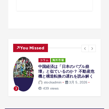
You Missed
コラム
海外市場
中国経済は「日本のバブル崩
壊」と似ているのか？ 不動産危
｜
機と構造転換の遅れを読み解く
リー
stockadmin
3月 5, 2026
6
439 views
3
4