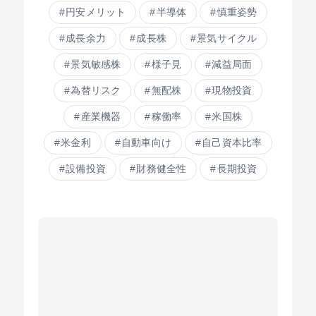
円安メリット
半導体
慎重姿勢
成長余力
成長株
景気サイクル
景気敏感株
様子見
減益局面
為替リスク
無配株
現物投資
産業機器
稼働率
米国株
米金利
自動車向け
自己資本比率
設備投資
財務健全性
長期投資