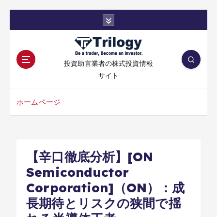
コ
ン
テ
ン
ツ
投資助言業者の株式投資情報
へ
サイト
移
動
ホームページ
【辛口徹底分析】[ON
Semiconductor
Corporation]（ON）：成
長期待とリスクの狭間で揺