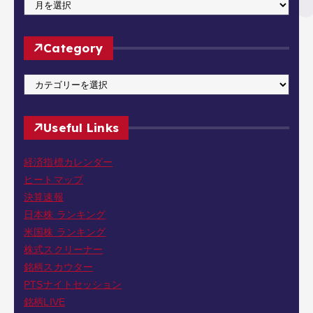
A
r
c
Category
h
i
C
v
a
e
t
Useful Links
e
g
経済指標カレンダー
o
ヒートマップ
r
決算速報
y
日本株 ランキング
米国株 ランキング
株式スクリーナー
銘柄スカウター
PTSナイトセッション
銘柄LIVE