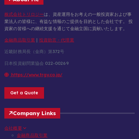
株式会社トリロジー
は、資産運用をお考えの一般投資家および事
業法人の皆様に、有益な情報のご提供を目的とした会社です。 投
資家の皆様への継続支援を通じて金融立国に貢献いたします。
金融商品取引業
|
投資助言・代理業
近畿財務局長（金商）第372号
日本投資顧問業協会 022-00269
https://www.trgy.co.jp/
Get a Quote
Company Links
会社概要
金融商品取引業