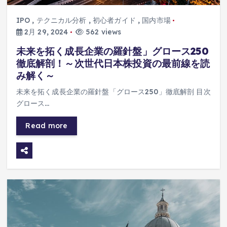
IPO
,
テクニカル分析
,
初心者ガイド
,
国内市場
2月 29, 2024
562 views
未来を拓く成長企業の羅針盤」グロース250
徹底解剖！～次世代日本株投資の最前線を読
み解く～
未来を拓く成長企業の羅針盤「グロース250」徹底解剖 目次
グロース…
Read more