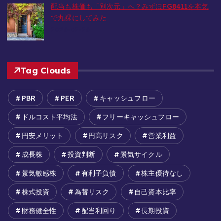
配当も株価も「別次元」へ？みずほFG8411を本気
で丸裸にしてみた
2026-02-26
Tag Clouds
PBR
PER
キャッシュフロー
ドルコスト平均法
フリーキャッシュフロー
円安メリット
円高リスク
営業利益
成長株
投資判断
景気サイクル
景気敏感株
有利子負債
株主優待なし
株式投資
為替リスク
自己資本比率
財務健全性
配当利回り
長期投資