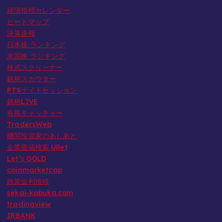
経済指標カレンダー
o
ヒートマップ
r
決算速報
y
日本株 ランキング
米国株 ランキング
株式スクリーナー
銘柄スカウター
PTSナイトセッション
銘柄LIVE
有報キャッチャー
TradersWeb
機関投資家のあしあと
企業価値検索 Ullet
Let’s GOLD
coinmarketcap
政策金利推移
sekai-kabuka.com
tradingview
IRBANK