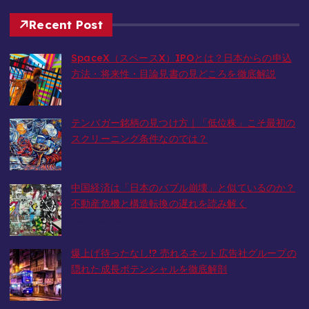
Recent Post
SpaceX（スペースX）IPOとは？日本からの申込
方法・将来性・目論見書の見どころを徹底解説
2026-06-10
テンバガー銘柄の見つけ方｜「低位株」こそ最初の
スクリーニング条件なのでは？
2026-05-23
中国経済は「日本のバブル崩壊」と似ているのか？
不動産危機と構造転換の遅れを読み解く
2026-03-05
爆上げ待ったなし!? 売れるネット広告社グループの
隠れた成長ポテンシャルを徹底解剖
2026-02-27