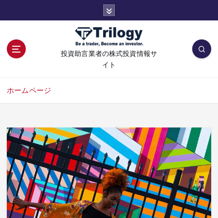
コ
ン
テ
ン
ツ
投資助言業者の株式投資情報サ
へ
イト
移
動
ホームページ