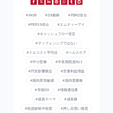
9438
DX銘柄
PBR2倍台
PER15倍台
エムティーアイ
キャッシュフロー安定
ディフェンシブではない
ドルコスト平均法
ヘルスケア
中小型株
中長期投資向け
円安影響限定
営業利益増益
国内景気敏感
国内需要株
学校DX
情報通信業
成長テーマ
成長株
投資妙味中程度
押し目買い推奨