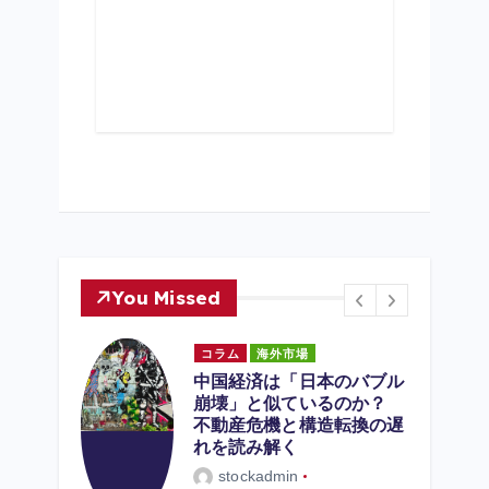
You Missed
コラム
海外市場
中国経済は「日本のバブル
崩壊」と似ているのか？
つけ方
不動産危機と構造転換の遅
初のス
れを読み解く
ので
stockadmin