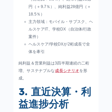
円（＋9.7％）、純利益28億円（＋
18.5％）
主力領域：モバイル・サブスク、ヘ
ルスケアIT、学校DX（自治体/行政
案件）
ヘルスケア/学校DXが2桁成長で全
体を牽引
純利益＆営業利益は3四半期連続の二桁
増、サステナブルな
成長シナリオ
を形
成。
3. 直近決算・利
益進捗分析