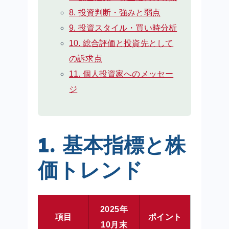
8. 投資判断・強みと弱点
9. 投資スタイル・買い時分析
10. 総合評価と投資先として
の訴求点
11. 個人投資家へのメッセー
ジ
1. 基本指標と株
価トレンド
2025年
項目
ポイント
10月末