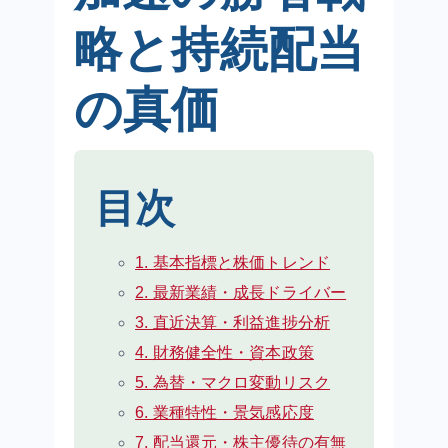
略と持続配当
の真価
目次
1. 基本指標と株価トレンド
2. 最新業績・成長ドライバー
3. 直近決算・利益進捗分析
4. 財務健全性・資本政策
5. 為替・マクロ変動リスク
6. 業種特性・景気感応度
7. 配当還元・株主優待の有無