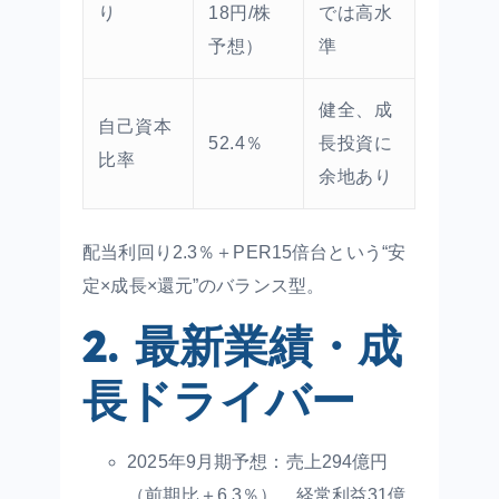
り
18円/株
では高水
予想）
準
健全、成
自己資本
52.4％
長投資に
比率
余地あり
配当利回り2.3％＋PER15倍台という“安
定×成長×還元”のバランス型。
2. 最新業績・成
長ドライバー
2025年9月期予想：売上294億円
（前期比＋6.3％）、経常利益31億