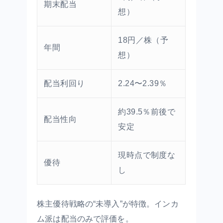
期末配当
想）
18円／株（予
年間
想）
配当利回り
2.24〜2.39％
約39.5％前後で
配当性向
安定
現時点で制度な
優待
し
株主優待戦略の“未導入”が特徴。インカ
ム派は配当のみで評価を。