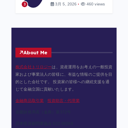
3月 5, 2026
460 views
3
4
About Me
株式会社トリロジー
は、資産運用をお考えの一般投資
家および事業法人の皆様に、有益な情報のご提供を目
的とした会社です。 投資家の皆様への継続支援を通
じて金融立国に貢献いたします。
金融商品取引業
|
投資助言・代理業
近畿財務局長（金商）第372号
日本投資顧問業協会 022-00269