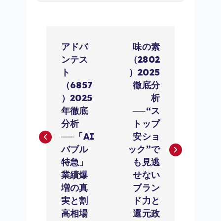
投
アドバ
味の素
稿
ンテス
（2802
ト
）2025
ナ
（6857
徹底分
）2025
析
ビ
年徹底
──“ス
分析
トップ
ゲ
──「AI
安ショ
バブル
ック”で
ー
特急」
も見逃
業績爆
せない
シ
増の真
ブラン
ョ
実と割
ド力と
高相場
還元政