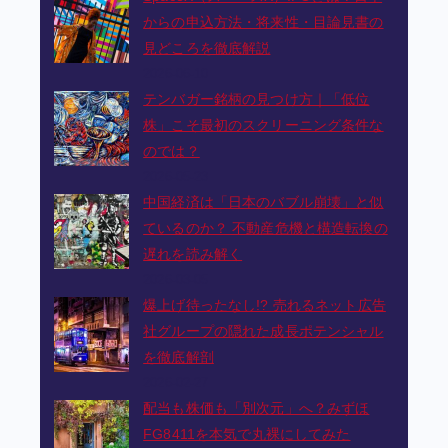
からの申込方法・将来性・目論見書の
見どころを徹底解説
2026-06-10
テンバガー銘柄の見つけ方｜「低位
株」こそ最初のスクリーニング条件な
のでは？
2026-05-23
中国経済は「日本のバブル崩壊」と似
ているのか？ 不動産危機と構造転換の
遅れを読み解く
2026-03-05
爆上げ待ったなし!? 売れるネット広告
社グループの隠れた成長ポテンシャル
を徹底解剖
2026-02-27
配当も株価も「別次元」へ？みずほ
FG8411を本気で丸裸にしてみた