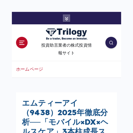
コ
ン
テ
ン
投資助言業者の株式投資情
ツ
報サイト
へ
移
ホームページ
動
エムティーアイ
（9438）2025年徹底分
析──「モバイル×DX×ヘ
ルスケア」3本柱成長ス