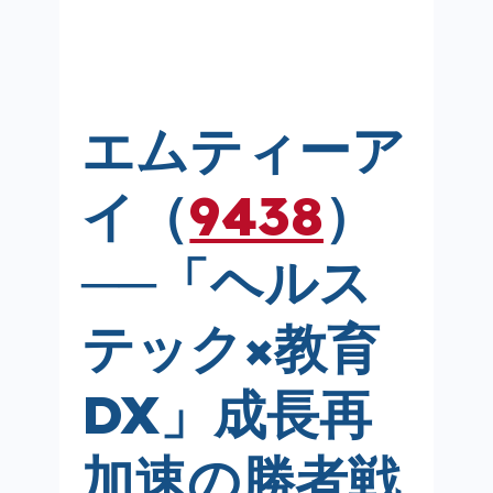
エムティーア
イ（
9438
）
──「ヘルス
テック×教育
DX」成長再
加速の勝者戦