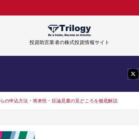
位
株
」
こ
投資助言業者の株式投資情報サイト
銘柄分析
学習
レベル診断
本からの申込方法・将来性・目論見書の見どころを徹底解説