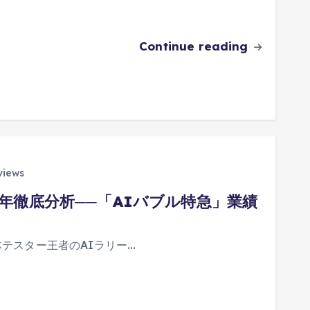
Continue reading
views
5年徹底分析──「AIバブル特急」業績
体テスター王者のAIラリー…