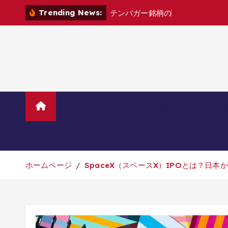
コ
Trending News:
テ
ン
バ
ガ
ー
銘
柄
の
見
つ
け
方
｜
「
低
ン
テ
ン
ツ
へ
移
動
マーケット情報
投資分析
お問い合わせ
ホームページ
SpaceX（スペースX）IPOとは？日