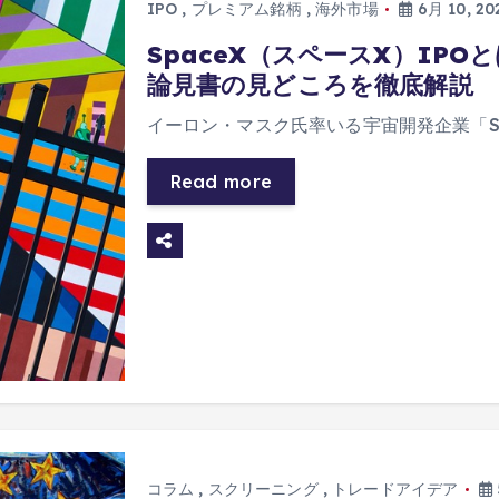
IPO
,
プレミアム銘柄
,
海外市場
6月 10, 20
SpaceX（スペースX）IP
論見書の見どころを徹底解説
イーロン・マスク氏率いる宇宙開発企業「Sp
Read more
コラム
,
スクリーニング
,
トレードアイデア