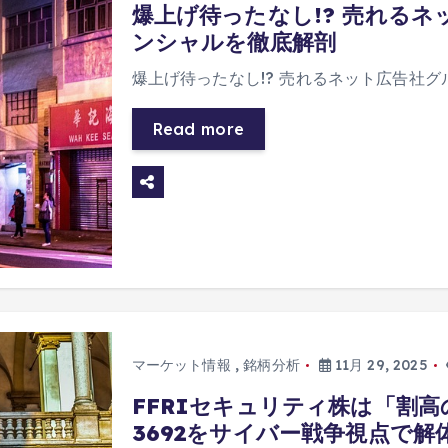
爆上げ待ったなし!? 売れる
ンシャルを徹底解剖
爆上げ待ったなし!? 売れるネット広告社
Read more
マーケット情報
,
銘柄分析
11月 29, 2025
FFRIセキュリティ株は「割
3692をサイバー戦争視点で解