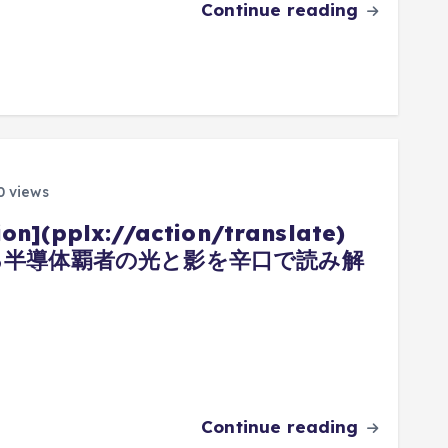
Continue reading
 views
](pplx://action/translate)
乗る半導体覇者の光と影を辛口で読み解
Continue reading