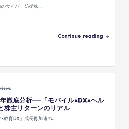
倍目前のサイバー防衛株…
Continue reading
views
5年徹底分析──「モバイル×DX×ヘル
と株主リターンのリアル
ク×教育DX」成長再加速の…