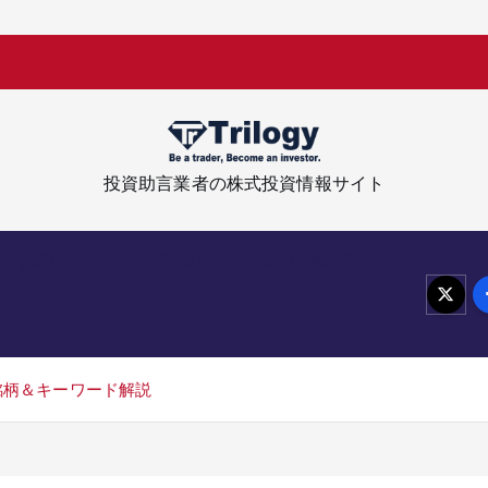
低
位
株
投資助言業者の株式投資情報サイト
銘柄分析
学習
レベル診断
銘柄＆キーワード解説