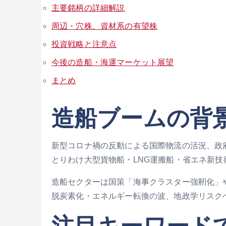
主要銘柄の詳細解説
周辺・穴株、資材系の有望株
投資戦略と注意点
今後の造船・海運マーケット展望
まとめ
造船ブームの背
新型コロナ禍の反動による国際物流の活況、政
とりわけ大型貨物船・LNG運搬船・省エネ新
造船セクターは国策「海事クラスター強靭化」
脱炭素化・エネルギー転換の波、地政学リスク
注目キーワード