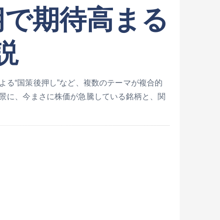
期で期待高まる
説
る“国策後押し”など、複数のテーマが複合的
景に、今まさに株価が急騰している銘柄と、関