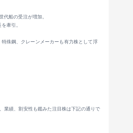
次世代船の受注が増加。
長を牽引。
、特殊鋼、クレーンメーカーも有力株として浮
、業績、割安性も鑑みた注目株は下記の通りで