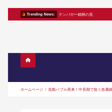
コ
Trending News:
テ
ン
バ
ガ
ー
銘
柄
の
見
つ
け
方
｜
「
ン
テ
ン
ツ
へ
移
動
マーケット情報
投資分析
お問い合わせ
ホームページ
造船バブル再来！中長期で狙う急騰