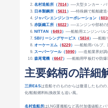
名村造船所（
7014
）
──大型タンカー・バ
日本製鋼所（
5631
）
──特殊鋼で船舶建
ジャパンエンジンコーポレーション（
601
赤阪鐵工所（
6022
）
──エンジンや部材
NITTAN（
6493
）
──船舶用エンジンバル
SBIリーシングサービス（
5834
）
──船舶
オーケーエム（
6229
）
──船舶用バルブ
スーパーツール（
5990
）
──造船業界好
森尾電機（
6647
）
──船舶用甲板灯や防
主要銘柄の詳細
三井E&S
は造船そのものからは撤退したものの
化/船舶燃料転換政策も追い風。
名村造船所
はLNG運搬船など高付加価値船と