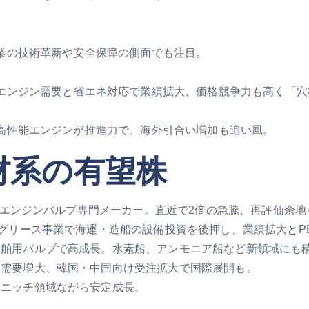
業の技術革新や安全保障の側面でも注目。
エンジン需要と省エネ対応で業績拡大、価格競争力も高く「穴
高性能エンジンが推進力で、海外引合い増加も追い風。
材系の有望株
用エンジンバルブ専門メーカー。直近で2倍の急騰、再評価余地
グリース事業で海運・造船の設備投資を後押し。業績拡大とP
船舶用バルブで高成長。水素船、アンモニア船など新領域にも
具需要増大、韓国・中国向け受注拡大で国際展開も。
、ニッチ領域ながら安定成長。