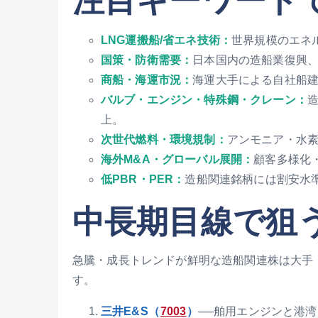
LNG運搬船/省エネ技術：
世界規模のエネ
国策・防衛需要：
日本国内の造船業復興
商船・海運市況：
海運大手による自社船
バルブ・エンジン・特殊鋼・クレーン：
上。
次世代燃料・環境規制：
アンモニア・水
海外M&A・グローバル展開：
顧客多様化
低PBR・PER：
造船関連銘柄には割安水
中長期目線で狙
急騰・成長トレンドが鮮明な造船関連株は大手
す。
三井E&S（
7003
）
──舶用エンジンと港