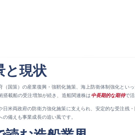
景と現状
府（国策）の産業復興・強靭化施策、海上防衛体制強化といっ
技術搭載船の受注増加が続き、造船関連株は
中長期的な期待
で活
や日米両政府の防衛力強化施策に支えられ、安定的な受注残・
への備えも事業成長の追い風です。
で読む造船業界