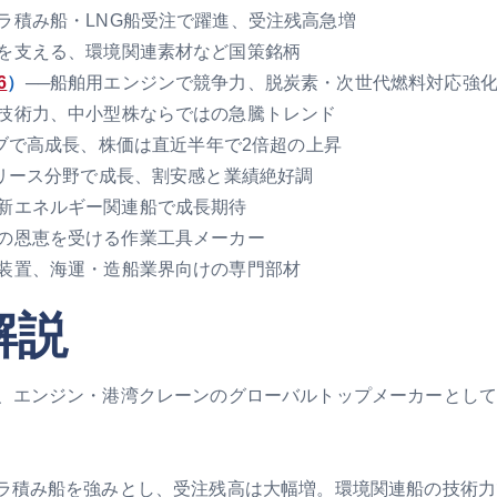
ラ積み船・LNG船受注で躍進、受注残高急増
造を支える、環境関連素材など国策銘柄
6
）
──船舶用エンジンで競争力、脱炭素・次世代燃料対応強
の技術力、中小型株ならではの急騰トレンド
ブで高成長、株価は直近半年で2倍超の上昇
リース分野で成長、割安感と業績絶好調
、新エネルギー関連船で成長期待
調の恩恵を受ける作業工具メーカー
爆装置、海運・造船業界向けの専門部材
解説
、エンジン・港湾クレーンのグローバルトップメーカーとして
バラ積み船を強みとし、受注残高は大幅増。環境関連船の技術