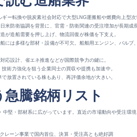
ルギー転換や脱炭素社会対応で大型LNG運搬船や燃費向上型
、日米防衛協調を背景に、官需・防衛関連の受注増加が長期成
建造が造船需要を押し上げ、物流回復が株価を下支え。
造船には多様な部材・設備が不可欠。船舶用エンジン、バルブ
素対応設計、省エネ推進などが国際競争力の鍵に。
・技術力強化を狙う企業同士の買収や提携も加速中。
準で放置されている株もあり、再評価余地が大きい。
う急騰銘柄リスト
・中堅・部材系に広がっています。直近の市場動向や受注環境
湾クレーン事業で国内首位、決算・受注高とも絶好調