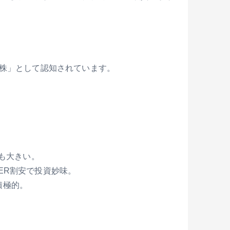
株」として認知されています。
も大きい。
ER割安で投資妙味。
積極的。