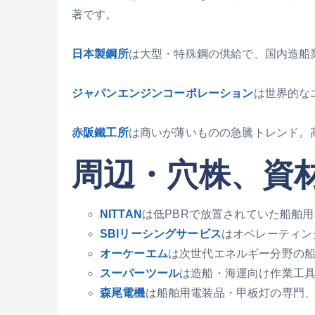
著です。
日本製鋼所
は大型・特殊鋼の供給で、国内造船
ジャパンエンジンコーポレーション
は世界的な
赤阪鐵工所
は商いが薄いものの急騰トレンド。
周辺・穴株、資
NITTAN
は低PBRで放置されていた船舶
SBIリーシングサービス
はオペレーティン
オーケーエム
は次世代エネルギー分野の
スーパーツール
は造船・海運向け作業工
森尾電機
は船舶用電装品・甲板灯の専門