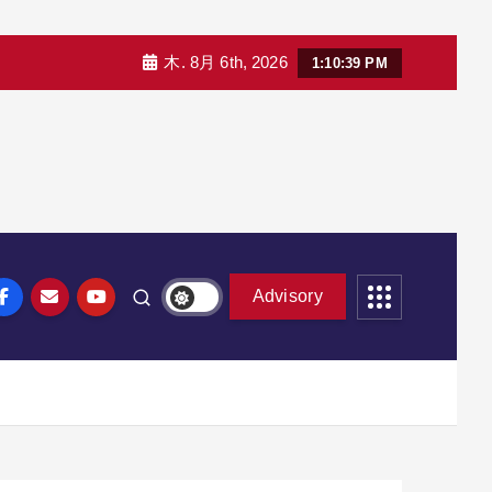
木. 8月 6th, 2026
1:10:41 PM
Advisory