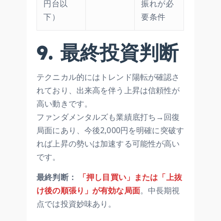
円台以
振れが必
下）
要条件
9. 最終投資判断
テクニカル的にはトレンド陽転が確認さ
れており、出来高を伴う上昇は信頼性が
高い動きです。
ファンダメンタルズも業績底打ち→回復
局面にあり、今後2,000円を明確に突破す
れば上昇の勢いは加速する可能性が高い
です。
最終判断：
「押し目買い」または「上抜
け後の順張り」が有効な局面
。中長期視
点では投資妙味あり。