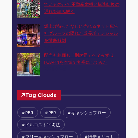
ているのか？ 不動産危機と構造転換の
遅れを読み解く
2026-03-05
爆上げ待ったなし!? 売れるネット広告
社グループの隠れた成長ポテンシャル
を徹底解剖
2026-02-27
配当も株価も「別次元」へ？みずほ
FG8411を本気で丸裸にしてみた
2026-02-26
Tag Clouds
PBR
PER
キャッシュフロー
ドルコスト平均法
フリーキャッシュフロー
円安メリット