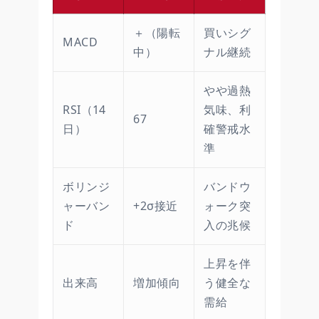
＋（陽転
買いシグ
MACD
中）
ナル継続
やや過熱
RSI（14
気味、利
67
日）
確警戒水
準
ボリンジ
バンドウ
ャーバン
+2σ接近
ォーク突
ド
入の兆候
上昇を伴
出来高
増加傾向
う健全な
需給