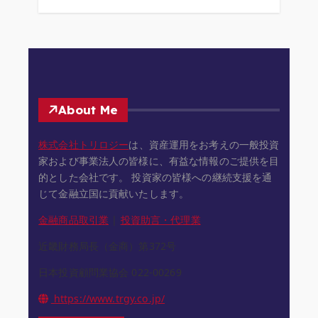
4
About Me
株式会社トリロジー
は、資産運用をお考えの一般投資
家および事業法人の皆様に、有益な情報のご提供を目
的とした会社です。 投資家の皆様への継続支援を通
じて金融立国に貢献いたします。
金融商品取引業
|
投資助言・代理業
近畿財務局長（金商）第372号
日本投資顧問業協会 022-00269
https://www.trgy.co.jp/