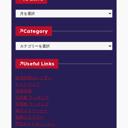
A
r
c
Category
h
i
C
v
a
e
t
Useful Links
e
g
経済指標カレンダー
o
ヒートマップ
r
決算速報
y
日本株 ランキング
米国株 ランキング
株式スクリーナー
銘柄スカウター
PTSナイトセッション