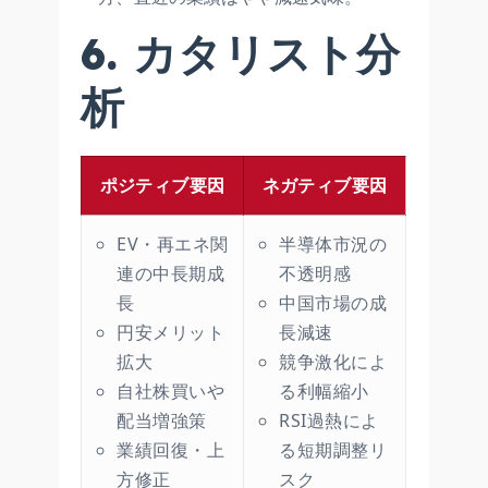
6. カタリスト分
析
ポジティブ要因
ネガティブ要因
EV・再エネ関
半導体市況の
連の中長期成
不透明感
長
中国市場の成
円安メリット
長減速
拡大
競争激化によ
自社株買いや
る利幅縮小
配当増強策
RSI過熱によ
業績回復・上
る短期調整リ
方修正
スク