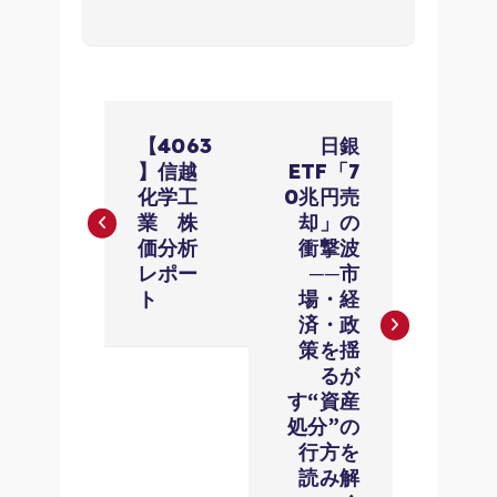
投
【4063
日銀
稿
】信越
ETF「7
化学工
0兆円売
ナ
業 株
却」の
価分析
衝撃波
レポー
──市
ビ
ト
場・経
済・政
ゲ
策を揺
るが
ー
す“資産
処分”の
シ
行方を
読み解