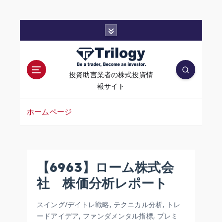
コ
ン
テ
ン
ツ
投資助言業者の株式投資情
へ
報サイト
移
動
ホームページ
【6963】ローム株式会
社 株価分析レポート
スイング/デイトレ戦略
,
テクニカル分析
,
トレ
ードアイデア
,
ファンダメンタル指標
,
プレミ