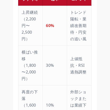
上昇継続
トレンド
（2,200
陽転・業
円〜
60%
績改善期
2,500
待・円安
円）
の追い風
横ばい推
移
上値抵
（1,800
30%
抗・RSI
〜2,000
過熱調整
円）
再度の下
外部ショ
落
ックまた
（1,600
10%
は業績下