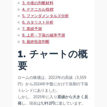
3. 今後の判断材料
4. テクニカル指標
5. ファンダメンタルズ分析
6. カタリスト分析
7. 業績予測
8. 上昇・下落の確率予測
9. 最終投資判断
1. チャートの概
要
ロームの株価は、2022年の高値（3,559
円）から2024年中盤にかけて長期の下落
トレンドにありました。
しかし、2025年に入り
底値から大きく反
発
し、現在は
1,912円
に達しています。