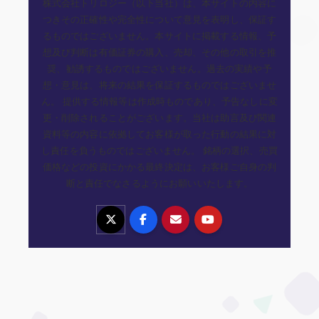
株式会社トリロジー（以下当社）は、本サイトの内容に
つきその正確性や完全性について意見を表明し、保証す
るものではございません。本サイトに掲載する情報、予
想及び判断は有価証券の購入、売却、その他の取引を推
奨、勧誘するものではございません。過去の実績や予
想・意見は、将来の結果を保証するものではございませ
ん。 提供する情報等は作成時ものであり、予告なしに変
更・削除されることがございます。当社は助言及び関連
資料等の内容に依拠してお客様が取った行動の結果に対
し責任を負うものではございません。 銘柄の選択、売買
価格などの投資にかかる最終決定は、お客様ご自身の判
断と責任でなさるようにお願いいたします。