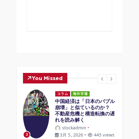
You Missed
コラム
海外市場
中国経済は「日本のバブル
崩壊」と似ているのか？
つけ方
不動産危機と構造転換の遅
初のス
れを読み解く
ので
stockadmin
3月 5, 2026
445 views
3