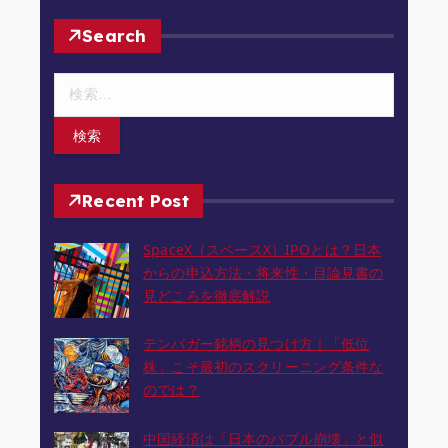
Search
検
索
:
Recent Post
SpaceX（スペースX）IPOとは？日本
からの申込方法・将来性・目論見書の
見どころを徹底解説
2026-06-10
テンバガー銘柄の見つけ方｜「低位
株」こそ最初のスクリーニング条件な
のでは？
2026-05-23
中国経済は「日本のバブル崩壊」と似