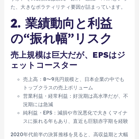
た、大きなボラティリティ要因が詰まっています。
2. 業績動向と利益
の“振れ幅”リスク
売上規模は巨大だが、EPSはジ
ェットコースター
売上高：8〜9兆円規模と、日本企業の中でも
トップクラスの売上ボリューム
営業利益・経常利益：好況期は高水準だが、不
況期には急減
純利益・EPS：減損や市況悪化で大きくマイナ
スに振れる年もあり、直近も巨額赤字期を経験
2020年代前半の決算推移を見ると、高収益期と大幅