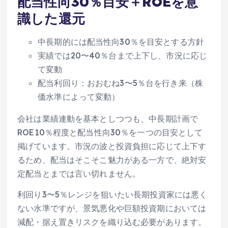
配当性向30％目安＋ROEを意
識した還元
中長期的には配当性向30％を目安とする方針
実績では20〜40％台まで上下し、市況に応じ
て変動
配当利回り：おおむね3〜5％台を行き来（株
価水準によって変動）
会社は業績連動を基本としつつも、中長期計画で
ROE10％程度と配当性向30％を一つの目安として
掲げています。市況の波と投資負担に応じて上下す
るため、配当はそこそこ魅力がある一方で、絶対安
定配当とまでは言い切れません。
利回り3〜5％レンジを狙いたい長期投資家には悪く
ない水準ですが、景気悪化や巨額投資期においては
減配・据え置きリスクを織り込む必要があります。