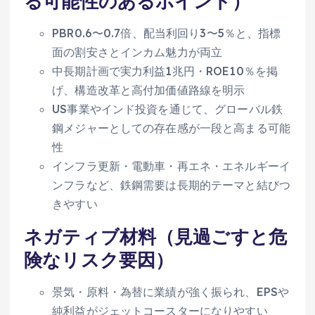
る可能性のあるポイント）
PBR0.6〜0.7倍、配当利回り3〜5％と、指標
面の割安さとインカム魅力が両立
中長期計画で実力利益1兆円・ROE10％を掲
げ、構造改革と高付加価値路線を明示
US事業やインド投資を通じて、グローバル鉄
鋼メジャーとしての存在感が一段と高まる可能
性
インフラ更新・電動車・再エネ・エネルギーイ
ンフラなど、鉄鋼需要は長期的テーマと結びつ
きやすい
ネガティブ材料（見過ごすと危
険なリスク要因）
景気・原料・為替に業績が強く振られ、EPSや
純利益がジェットコースターになりやすい