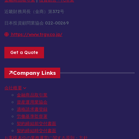
近畿財務局長（金商）第372号
日本投資顧問業協会 022-00269
https://www.trgy.co.jp/
Get a Quote
Company Links
会社概要
金融商品取引業
資産運用業協会
適格請求書登録
労働基準監督署
契約締結前交付書面
契約締結時交付書面
お客様本位の業務運営に関する原則・方針