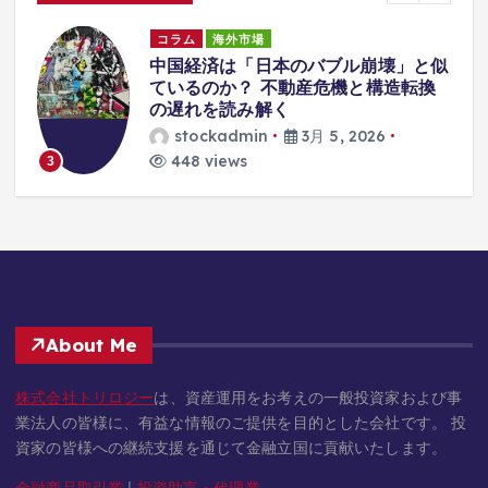
コラム
海外市場
中国経済は「日本のバブル崩壊」と似
な
ているのか？ 不動産危機と構造転換
の遅れを読み解く
stockadmin
3月 5, 2026
448 views
3
About Me
株式会社トリロジー
は、資産運用をお考えの一般投資家および事
業法人の皆様に、有益な情報のご提供を目的とした会社です。 投
資家の皆様への継続支援を通じて金融立国に貢献いたします。
金融商品取引業
|
投資助言・代理業