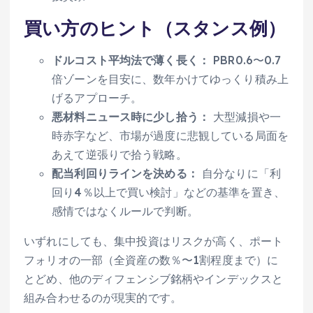
買い方のヒント（スタンス例）
ドルコスト平均法で薄く長く：
PBR0.6〜0.7
倍ゾーンを目安に、数年かけてゆっくり積み上
げるアプローチ。
悪材料ニュース時に少し拾う：
大型減損や一
時赤字など、市場が過度に悲観している局面を
あえて逆張りで拾う戦略。
配当利回りラインを決める：
自分なりに「利
回り4％以上で買い検討」などの基準を置き、
感情ではなくルールで判断。
いずれにしても、集中投資はリスクが高く、ポート
フォリオの一部（全資産の数％〜1割程度まで）に
とどめ、他のディフェンシブ銘柄やインデックスと
組み合わせるのが現実的です。