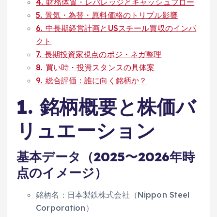
4. 財務体質・レバレッジとキャッシュフロー
5. 景気・為替・原料価格のトリプル影響
6. 中長期経営計画とUSスチール買収のインパ
クト
7. 長期投資家視点のポジ・ネガ整理
8. 買い時・投資スタンスの具体案
9. 総合評価：誰に向く銘柄か？
1. 銘柄概要と株価バ
リュエーション
基本データ（2025〜2026年時
点のイメージ）
銘柄名：日本製鉄株式会社（Nippon Steel
Corporation）