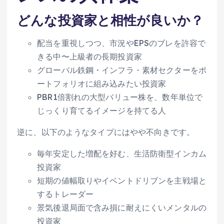
どんな投資家と相性が良いか？
配当を重視しつつ、市況やEPSのブレを許容で
きる中〜上級者の長期投資家
グローバル鉄鋼・インフラ・素材セクターをポ
ートフォリオに組み込みたい投資家
PBR1倍割れの大型バリュー株を、数年単位で
じっくり育てるイメージを持てる人
逆に、以下のようなタイプにはやや不向きです。
毎年安定した増配を好む、生活防衛型インカム
投資家
短期の値幅取りやイベントドリブンを主戦場と
するトレーダー
景気後退局面で含み損に耐えにくいメンタルの
投資家