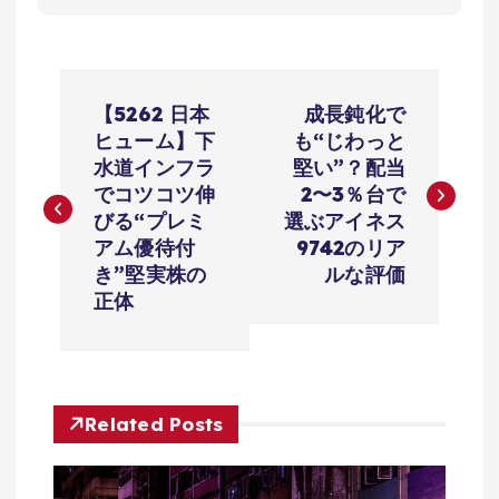
投
【5262 日本
成長鈍化で
稿
ヒューム】下
も“じわっと
水道インフラ
堅い”？配当
ナ
でコツコツ伸
2〜3％台で
びる“プレミ
選ぶアイネス
ビ
アム優待付
9742のリア
き”堅実株の
ルな評価
ゲ
正体
ー
シ
Related Posts
ョ