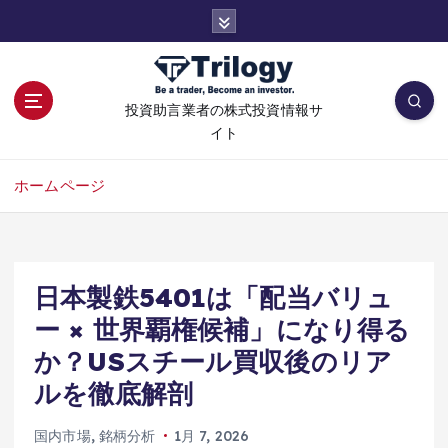
コ
ン
テ
ン
ツ
投資助言業者の株式投資情報サ
へ
イト
移
動
ホームページ
日本製鉄5401は「配当バリュ
ー × 世界覇権候補」になり得る
か？USスチール買収後のリア
ルを徹底解剖
国内市場
,
銘柄分析
1月 7, 2026