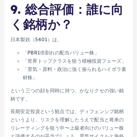
9. 総合評価：誰に向
く銘柄か？
日本製鉄（5401）は、
「PBR1倍割れの配当バリュー株」
「世界トップクラスを狙う積極投資フェーズ」
「景気・原料・政治に強く振られるハイボラ素
材株」
という三つの顔を同時に持つ、かなりクセの強い銘
柄です。
長期安定投資という観点では、ディフェンシブ銘柄
というより、リスクを理解したうえで配当と将来の
リレーティングを狙う中〜上級者向けのバリュー株
と評価するのが妥当でしょう。景気サイクルと海外