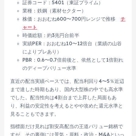
証券コード：5401（東証プライム）
業種：鉄鋼（素材セクター）
株価：おおむね600〜700円レンジで推移
チ
ャート
時価総額：約3兆円台前半
実績PER：おおむね10〜12倍台（業績の山谷
によりブレあり）
PBR：0.6〜0.7倍前後と、依然として1倍割れ
のディープバリュー水準
直近の配当実績ベースでは、配当利回り4〜5％近辺
まで達した時期もあり、国内大型株の中でも高水準
でした。配当性向は4割台まで上昇した局面もあ
り、利益の安定性を考えるとやや攻めた還元水準と
見ることもできます。
指標面だけ見れば割安高配当の王道バリュー銘柄で
すが、その裏側には景気・原料・政治・M&Aといっ