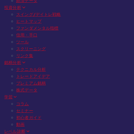
経済データ
投資分析
スイング/デイトレ戦略
ヒートマップ
ファンダメンタル指標
信用・手口
ツール
スクリーニング
リンク集
銘柄分析
テクニカル分析
トレードアイデア
プレミアム銘柄
株式データ
学習
コラム
セミナー
初心者ガイド
動画
レベル診断